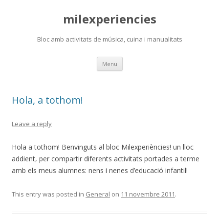
milexperiencies
Bloc amb activitats de música, cuina i manualitats
Skip
Menu
to
content
Hola, a tothom!
Leave a reply
Hola a tothom! Benvinguts al bloc Milexperiències! un lloc
addient, per compartir diferents activitats portades a terme
amb els meus alumnes: nens i nenes d’educació infantil!
This entry was posted in
General
on
11 novembre 2011
.