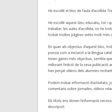
He escollit el bloc de l’aula d’acollida 
He escollit aquest bloc educatiu, tot i 
treballar, les aules d’acollida, no he tro
trobat moltes pàgines webs molt més c
En quan als objectius d’aquest bloc, trob
poesia com a iniciació a la llengua catal
tenen gaires més objectius, sembla que s
millorant l’edició de la seva publicació 
han penjat vídeos dels alumnes recitant
Podem trobar informació d’activitats, jo
comentaris sobre jornades, vídeos rela
Els títols ens donen l’informació neces
descripció.