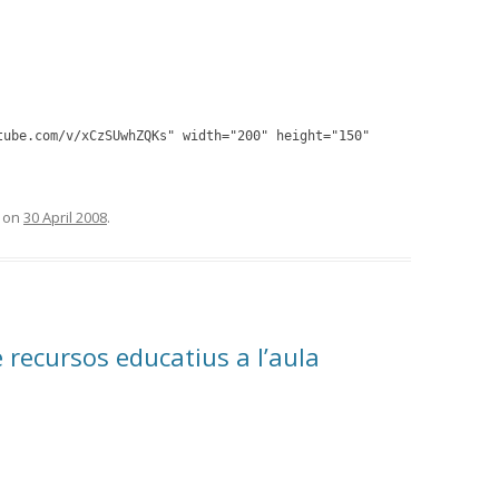
tube.com/v/xCzSUwhZQKs" width="200" height="150"
on
30 April 2008
.
e recursos educatius a l’aula