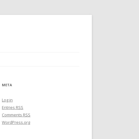
META
Log in
Entries
RSS
Comments
RSS
WordPress.org