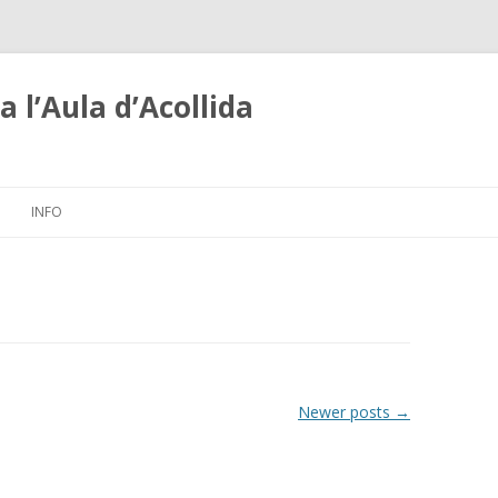
 l’Aula d’Acollida
Skip
to
INFO
content
Newer posts
→