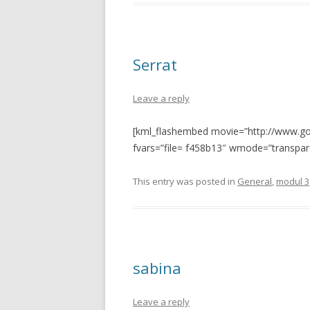
Serrat
Leave a reply
[kml_flashembed movie=”http://www.goe
fvars=”file= f458b13″ wmode=”transpare
This entry was posted in
General
,
modul 3
sabina
Leave a reply