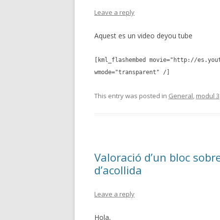
Leave a reply
Aquest es un video deyou tube
[kml_flashembed movie="http://es.you
wmode="transparent" /]
This entry was posted in
General
,
modul 3
Valoració d’un bloc sobr
d’acollida
Leave a reply
Hola,