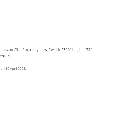
ar.com/files/localplayer.swf” width=”366″ height=”75″
nt” /]
on
30 April 2008
.