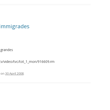
 immigrades
igrandes
3tv/video/tvc/tot_1_mon/916609.rm
on
30 April 2008
.