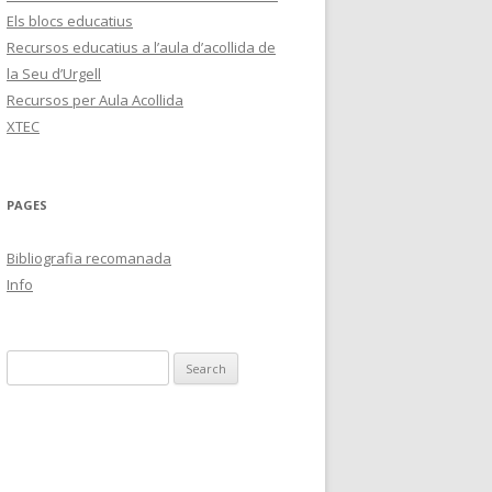
Els blocs educatius
Recursos educatius a l’aula d’acollida de
la Seu d’Urgell
Recursos per Aula Acollida
XTEC
PAGES
Bibliografia recomanada
Info
S
e
a
r
c