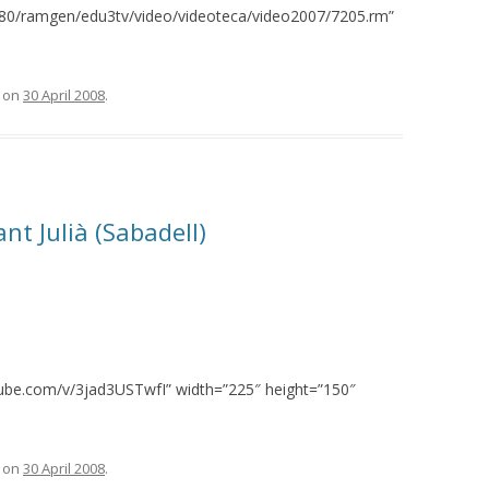
8080/ramgen/edu3tv/video/videoteca/video2007/7205.rm”
on
30 April 2008
.
ant Julià (Sabadell)
tube.com/v/3jad3USTwfI” width=”225″ height=”150″
on
30 April 2008
.