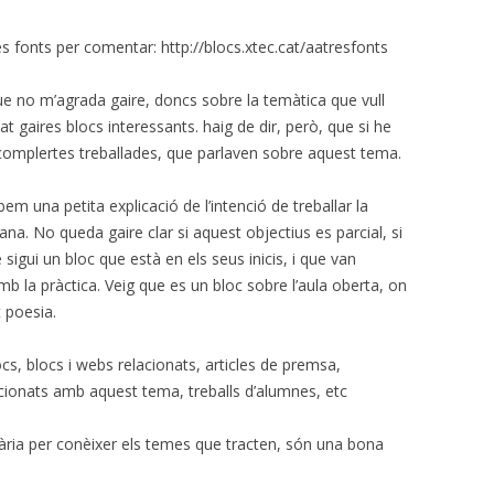
Tres fonts per comentar: http://blocs.xtec.cat/aatresfonts
que no m’agrada gaire, doncs sobre la temàtica que vull
bat gaires blocs interessants. haig de dir, però, que si he
omplertes treballades, que parlaven sobre aquest tema.
em una petita explicació de l’intenció de treballar la
ana. No queda gaire clar si aquest objectius es parcial, si
igui un bloc que està en els seus inicis, i que van
amb la pràctica. Veig que es un bloc sobre l’aula oberta, on
 poesia.
cs, blocs i webs relacionats, articles de premsa,
cionats amb aquest tema, treballs d’alumnes, etc
sària per conèixer els temes que tracten, són una bona