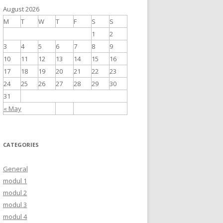
August 2026
M
T
W
T
F
S
S
1
2
3
4
5
6
7
8
9
10
11
12
13
14
15
16
17
18
19
20
21
22
23
24
25
26
27
28
29
30
31
« May
CATEGORIES
General
modul 1
modul 2
modul 3
modul 4