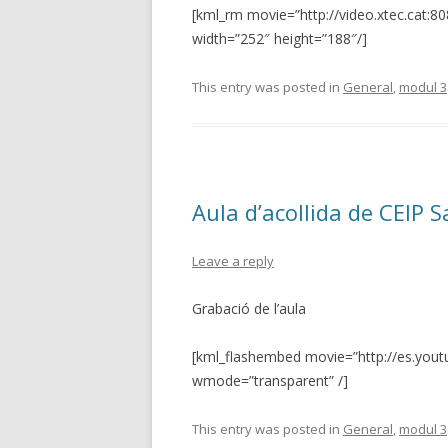
[kml_rm movie=”http://video.xtec.cat:
width=”252″ height=”188″/]
This entry was posted in
General
,
modul 3
Aula d’acollida de CEIP S
Leave a reply
Grabació de l’aula
[kml_flashembed movie=”http://es.you
wmode=”transparent” /]
This entry was posted in
General
,
modul 3