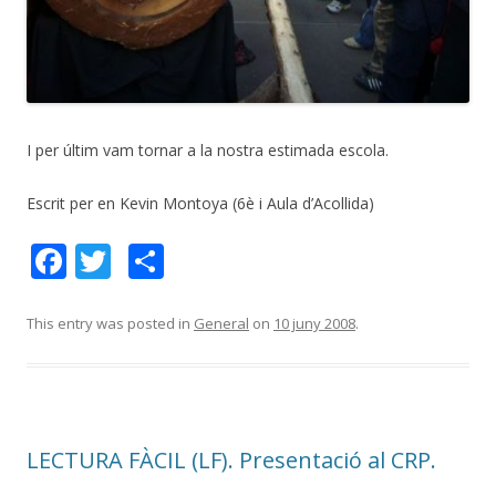
I per últim vam tornar a la nostra estimada escola.
Escrit per en Kevin Montoya (6è i Aula d’Acollida)
F
T
C
ac
w
o
e
itt
m
This entry was posted in
General
on
10 juny 2008
.
b
er
p
o
ar
o
te
LECTURA FÀCIL (LF). Presentació al CRP.
k
ix