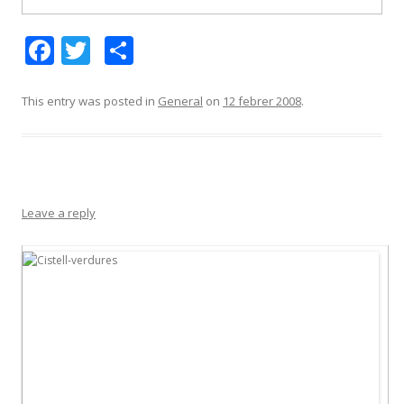
F
T
C
ac
w
o
e
itt
m
This entry was posted in
General
on
12 febrer 2008
.
b
er
p
o
ar
o
te
k
ix
Leave a reply