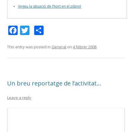
Vegeu la situació de l’hort en el plànol
F
T
C
ac
w
o
e
itt
m
This entry was posted in
General
on
4 febrer 2008
.
b
er
p
o
ar
o
te
Un breu reportatge de l’activitat…
k
ix
Leave a reply