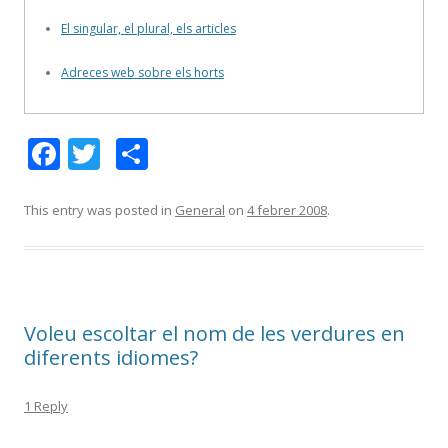
El singular, el plural, els articles
Adreces web sobre els horts
F
T
C
ac
w
o
e
itt
m
This entry was posted in
General
on
4 febrer 2008
.
b
er
p
o
ar
o
te
Voleu escoltar el nom de les verdures en
k
ix
diferents idiomes?
1 Reply