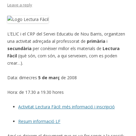
Leave a reply
L’ELIC i el CRP del Servei Educatiu de Nou Barris, organitzen
una activitat adreçada al professorat de
primària
i
secundària
per conèixer millor els materials de
Lectura
Fàcil
(què són, com són, a qui serveixen, com es poden
crear…).
Data: dimecres
5 de març
de 2008
Hora: de 17.30 a 19.30 hores
Activitat Lectura Fàcil: més informació i inscripció
Resum informació LF
Aquí us deixem el document que es va fer servir a la sessió: