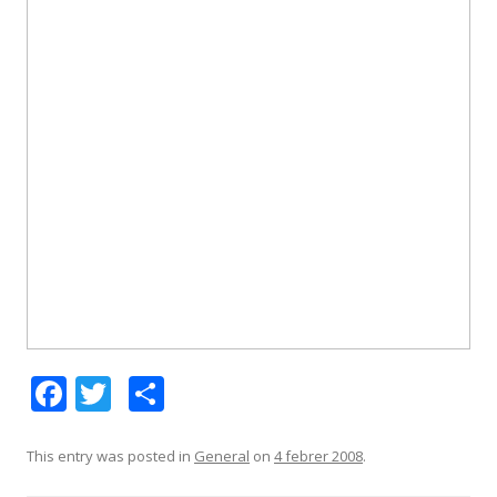
F
T
C
ac
w
o
e
itt
m
This entry was posted in
General
on
4 febrer 2008
.