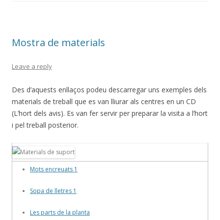
b
er
p
o
ar
o
te
Mostra de materials
k
ix
Leave a reply
Des d’aquests enllaços podeu descarregar uns exemples dels
materials de treball que es van lliurar als centres en un CD
(L’hort dels avis). Es van fer servir per preparar la visita a l’hort
i pel treball posterior.
Mots encreuats 1
Sopa de lletres 1
Les parts de la planta