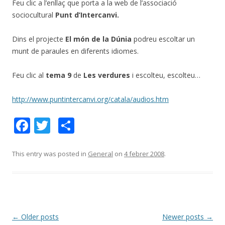
Feu clic a l’enllaç que porta a la web de l’associació
sociocultural
Punt d’Intercanvi.
Dins el projecte
El món de la Dúnia
podreu escoltar un
munt de paraules en diferents idiomes.
Feu clic al
tema 9
de
Les verdures
i escolteu, escolteu…
http://www.puntintercanvi.org/catala/audios.htm
F
T
C
ac
w
o
e
itt
m
This entry was posted in
General
on
4 febrer 2008
.
b
er
p
o
ar
o
te
k
ix
Post
←
Older posts
Newer posts
→