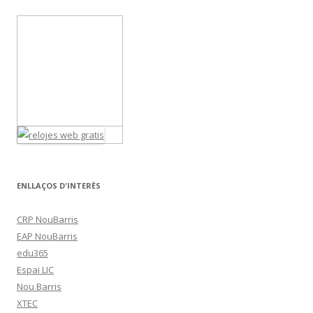
navigation
ENLLAÇOS D'INTERÈS
CRP NouBarris
EAP NouBarris
edu365
Espai LIC
Nou Barris
XTEC