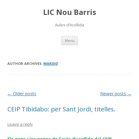
LIC Nou Barris
Aules d’Acollida
Skip
Menu
to
content
AUTHOR ARCHIVES:
MARDID
Post
←
Older posts
Newer posts
→
navigation
CEIP Tibidabo: per Sant Jordi, titelles.
Leave a reply
Els nens i les nenes de l’aula d’acollida del CEIP