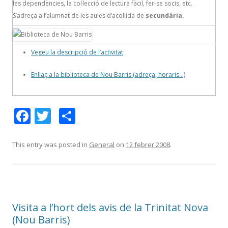
les dependències, la col·lecció de lectura fàcil, fer-se socis, etc.
S’adreça a l’alumnat de les aules d’acollida de
secundària.
Vegeu la descripció de l’activitat
Enllaç a la biblioteca de Nou Barris (adreça, horaris…)
F
T
C
ac
w
o
e
itt
m
This entry was posted in
General
on
12 febrer 2008
.
b
er
p
o
ar
o
te
Visita a l’hort dels avis de la Trinitat Nova
k
ix
(Nou Barris)