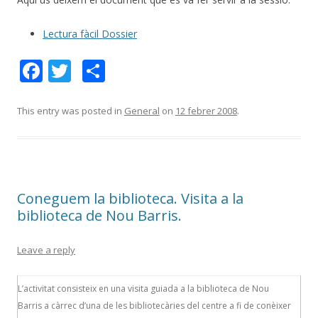
Lectura fàcil Dossier
F
T
C
ac
w
o
e
itt
m
This entry was posted in
General
on
12 febrer 2008
.
b
er
p
o
ar
o
te
Coneguem la biblioteca. Visita a la
k
ix
biblioteca de Nou Barris.
Leave a reply
L’activitat consisteix en una visita guiada a la biblioteca de Nou
Barris a càrrec d’una de les bibliotecàries del centre a fi de conèixer