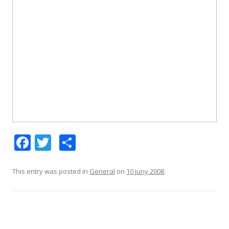
F
T
C
ac
w
o
e
itt
m
This entry was posted in
General
on
10 juny 2008
.
b
er
p
o
ar
o
te