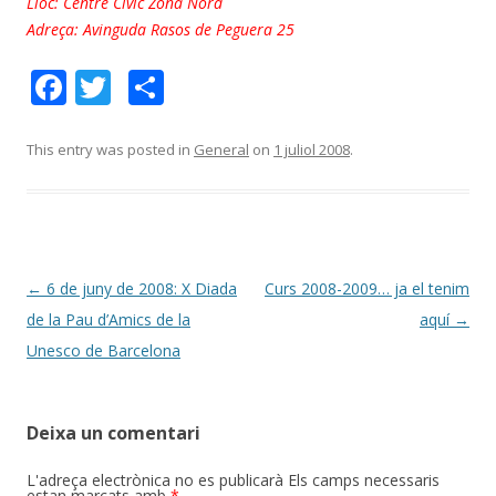
Lloc: Centre Cívic Zona Nord
Adreça: Avinguda Rasos de Peguera 25
F
T
C
ac
w
o
e
itt
m
This entry was posted in
General
on
1 juliol 2008
.
b
er
p
o
ar
o
te
k
ix
Post
←
6 de juny de 2008: X Diada
Curs 2008-2009… ja el tenim
navigation
de la Pau d’Amics de la
aquí
→
Unesco de Barcelona
Deixa un comentari
L'adreça electrònica no es publicarà
Els camps necessaris
estan marcats amb
*