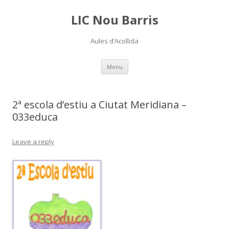
LIC Nou Barris
Aules d’Acollida
Skip
Menu
to
content
2ª escola d’estiu a Ciutat Meridiana –
033educa
Leave a reply