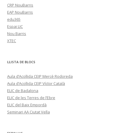
CRP NouBarris
EAP NouBarris
edu365
Espai LIC
Nou Barris
XTEC
LLISTA DE BLOCS
Aula d’Acollida CEIP Mercè Rodoreda
Aula d’Acollida CEIP Víctor Català
ELIC de Badalona
ELIC de les Terres de l’Ebre
ELIC del Baix Empordà
Seminari AA Ciutat Vella