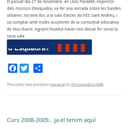
El passat dia 27 de novembre, en Lluís Paradell, inspector
dels mossos d’esquadra, va fer una xerrada sobre les bandes
urbanes. Va tenir lloc a la sala d’actes de l’IES Sant Andreu, i
va comptar amb molts assistents de la comunitat educativa
de Nou Barris. Agraïm l’institut haver-nos deixat fer servir la
seva sala.
F
T
C
ac
w
o
e
itt
m
This entry was posted in
General
on
29 novembre 2008
.
b
er
p
o
ar
o
te
Curs 2008-2009… ja el tenim aquí
k
ix