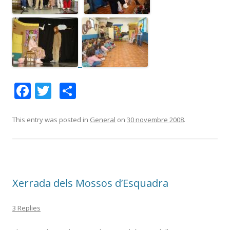
F
T
C
ac
w
o
e
itt
m
This entry was posted in
General
on
30 novembre 2008
.
b
er
p
o
ar
o
te
Xerrada dels Mossos d’Esquadra
k
ix
3 Replies