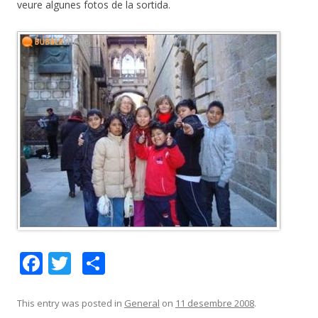
veure algunes fotos de la sortida.
F
T
C
ac
w
o
e
itt
m
This entry was posted in
General
on
11 desembre 2008
.