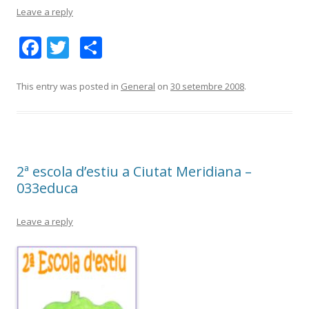
Leave a reply
F
T
C
ac
w
o
e
itt
m
This entry was posted in
General
on
30 setembre 2008
.
b
er
p
o
ar
o
te
2ª escola d’estiu a Ciutat Meridiana –
k
ix
033educa
Leave a reply