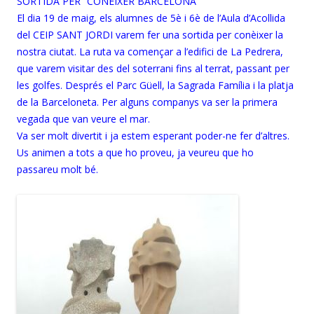
SORTIDA PER “CONÈIXER BARCELONA”
El dia 19 de maig, els alumnes de 5è i 6è de l’Aula d’Acollida
del CEIP SANT JORDI varem fer una sortida per conèixer la
nostra ciutat. La ruta va començar a l’edifici de La Pedrera,
que varem visitar des del soterrani fins al terrat, passant per
les golfes. Després el Parc Güell, la Sagrada Família i la platja
de la Barceloneta. Per alguns companys va ser la primera
vegada que van veure el mar.
Va ser molt divertit i ja estem esperant poder-ne fer d’altres.
Us animen a tots a que ho proveu, ja veureu que ho
passareu molt bé.