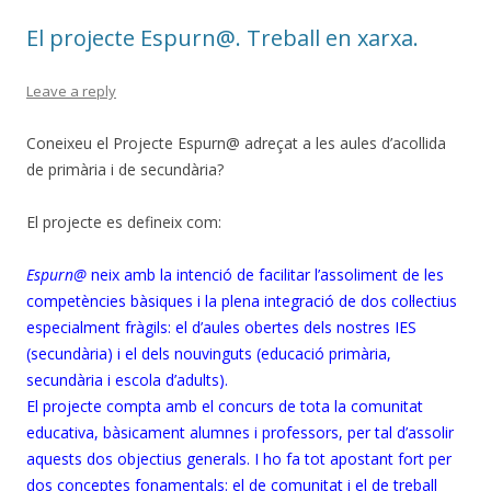
o
te
El projecte Espurn@. Treball en xarxa.
k
ix
Leave a reply
Coneixeu el Projecte Espurn@ adreçat a les aules d’acollida
de primària i de secundària?
El projecte es defineix com:
Espurn@
neix amb la intenció de facilitar l’assoliment de les
competències bàsiques i la plena integració de dos col·lectius
especialment fràgils: el d’aules obertes dels nostres IES
(secundària) i el dels nouvinguts (educació primària,
secundària i escola d’adults).
El projecte compta amb el concurs de tota la comunitat
educativa, bàsicament alumnes i professors, per tal d’assolir
aquests dos objectius generals. I ho fa tot apostant fort per
dos conceptes fonamentals: el de comunitat i el de treball