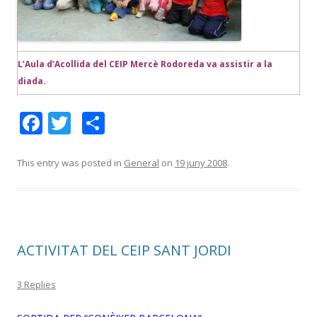
L’Aula d’Acollida del CEIP Mercè Rodoreda va assistir a la
diada.
F
T
C
ac
w
o
e
itt
m
This entry was posted in
General
on
19 juny 2008
.
b
er
p
o
ar
o
te
ACTIVITAT DEL CEIP SANT JORDI
k
ix
3 Replies