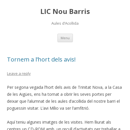
LIC Nou Barris
Aules d’Acollida
Skip
Menu
to
content
Tornem a l’hort dels avis!
Leave a reply
Per segona vegada l’hort dels avis de Trinitat Nova, a la Casa
de les Aigües, ens ha tornat a obrir les seves portes per
deixar que l’alumnat de les aules d’acollida del nostre barri el
poguessin visitar. L’avi Mílio va ser l’amfitrió.
Aquí teniu algunes imatges de les visites. Hem lliurat als
centres un CD-ROM amb un recull d’activitats per treballar a