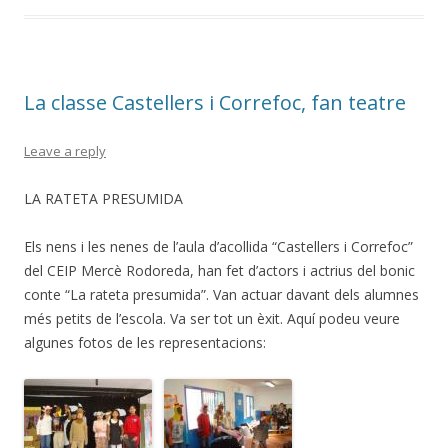
b
er
p
o
ar
o
te
La classe Castellers i Correfoc, fan teatre
k
ix
Leave a reply
LA RATETA PRESUMIDA
Els nens i les nenes de l’aula d’acollida “Castellers i Correfoc”
del CEIP Mercè Rodoreda, han fet d’actors i actrius del bonic
conte “La rateta presumida”. Van actuar davant dels alumnes
més petits de l’escola. Va ser tot un èxit. Aquí podeu veure
algunes fotos de les representacions: