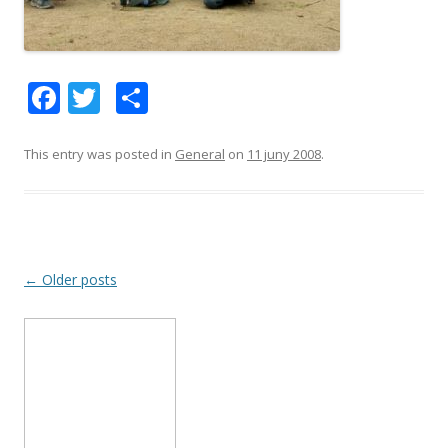
F
T
C
ac
w
o
e
itt
m
This entry was posted in
General
on
11 juny 2008
.
b
er
p
o
ar
o
te
k
ix
Post
←
Older posts
navigation