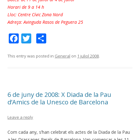
Horari de 9 a 14 h
Lloc: Centre Cívic Zona Nord
Adreça: Avinguda Rasos de Peguera 25
F
T
C
ac
w
o
e
itt
m
This entry was posted in
General
on
1 juliol 2008
.
b
er
p
o
ar
o
te
6 de juny de 2008: X Diada de la Pau
k
ix
d’Amics de la Unesco de Barcelona
Leave a reply
Com cada any, s’han celebrat els actes de la Diada de la Pau
a les Drassanes Reials de Barcelona. Van començar a les 11