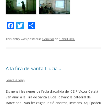
F
T
C
ac
w
o
e
itt
m
This entry was posted in
General
on
1 abril 2009
.
b
er
p
o
ar
o
te
A la fira de Santa Llúcia…
k
ix
Leave a reply
Els nens i les nenes de l’aula d’acollida del CEIP Víctor Català
van anar a la Fira de Santa Llúcia, davant la catedral de
Barcelona. Van fer cagar un tió enorme, immens. Aquí podeu