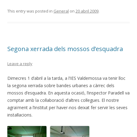
ac
w
o
e
itt
m
This entry was posted in
General
on
20 abril 2009
.
b
er
p
o
ar
o
te
Segona xerrada dels mossos d’esquadra
k
ix
Leave a reply
Dimecres 1 d’abril a la tarda, a l’IES Valdemossa va tenir lloc
la segona xerrada sobre bandes urbanes a càrrec dels
mossos d’esquadra. En aquesta ocasió, l’inspector Paradell va
comptar amb la col·laboració d’altres col·legues. El nostre
agraïment a l’institut per haver-nos deixat fer servir les seves
instal·lacions.