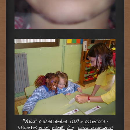
Publicat a
10 setembre 2009
in
activitats
•
Etiquetes
el cos
,
miralls
,
P-3
•
Leave a comment