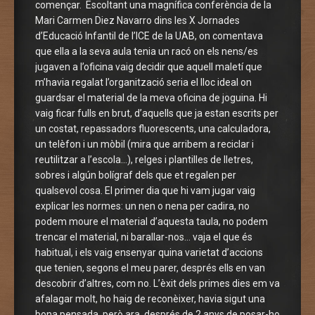
començar. Escoltant una magnífica conferència de la
Mari Carmen Diez Navarro dins les X Jornades
d’Educació Infantil de l’ICE de la UAB, on comentava
que ella a la seva aula tenia un racó on els nens/es
jugaven a l’oficina vaig decidir que aquell maletí que
m’havia regalat l’organització seria el lloc ideal on
guardsar el material de la meva oficina de joguina. Hi
vaig ficar fulls en brut, d’aquells que ja estan escrits per
un costat, repassadors fluorescents, una calculadora,
un telèfon i un mòbil (mira que arribem a reciclar i
reutilitzar a l’escola…), relges i plantilles de lletres,
sobres i algún bolígraf dels que et regalen per
qualsevol cosa. El primer dia que hi vam jugar vaig
explicar les normes: un nen o nena per cadira, no
podem moure el material d’aquesta taula, no podem
trencar el material, ni barallar-nos… vaja el que és
habitual, i els vaig ensenyar quina varietat d’accions
que tenien, segons el meu parer, després ells en van
descobrir d’altres, com no. L’èxit dels primes dies em va
afalagar molt, ho haig de reconèixer, havia sigut una
bona pensada, però ara, després de 2 anys de posar-ho