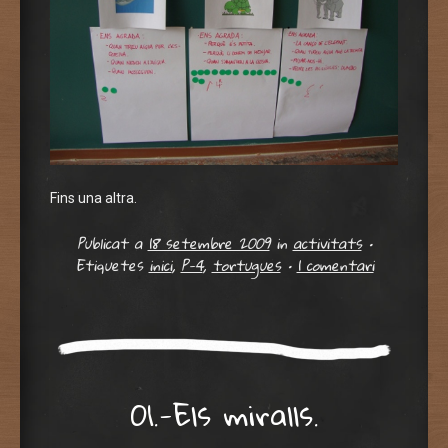
Fins una altra.
Publicat a
18 setembre 2009
in
activitats
•
Etiquetes
inici
,
P-4
,
tortugues
•
1 comentari
01.-Els miralls.