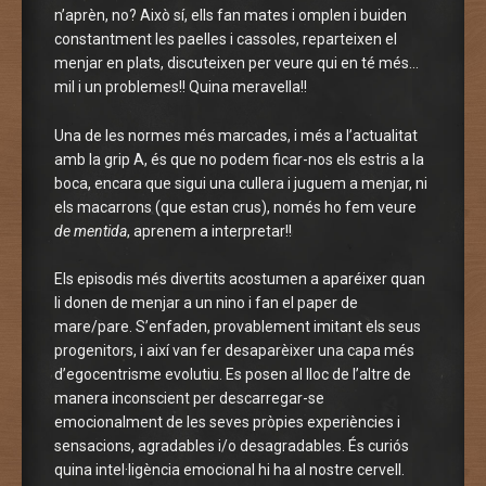
n’aprèn, no? Això sí, ells fan mates i omplen i buiden
constantment les paelles i cassoles, reparteixen el
menjar en plats, discuteixen per veure qui en té més…
mil i un problemes!! Quina meravella!!
Una de les normes més marcades, i més a l’actualitat
amb la grip A, és que no podem ficar-nos els estris a la
boca, encara que sigui una cullera i juguem a menjar, ni
els macarrons (que estan crus), només ho fem veure
de mentida
, aprenem a interpretar!!
Els episodis més divertits acostumen a aparéixer quan
li donen de menjar a un nino i fan el paper de
mare/pare. S’enfaden, provablement imitant els seus
progenitors, i així van fer desaparèixer una capa més
d’egocentrisme evolutiu. Es posen al lloc de l’altre de
manera inconscient per descarregar-se
emocionalment de les seves pròpies experiències i
sensacions, agradables i/o desagradables. És curiós
quina intel·ligència emocional hi ha al nostre cervell.