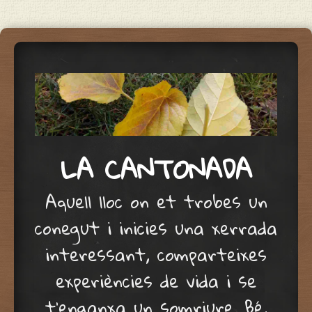
LA CANTONADA
Aquell lloc on et trobes un
conegut i inicies una xerrada
interessant, comparteixes
experiències de vida i se
t'enganxa un somriure. Bé,