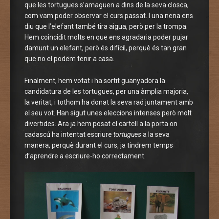
que les tortugues s’amaguen a dins de la seva closca,
com vam poder observar el curs passat. I una nena ens
diu que l’elefant també tira aigua, però per la trompa.
Hem coincidit molts en que ens agradaria poder pujar
damunt un elefant, però és difícil, perquè és tan gran
que no el podem tenir a casa.
Finalment, hem votat i ha sortit guanyadora la
candidatura de les tortugues, per una àmplia majoria,
la veritat, i tothom ha donat la seva raó juntament amb
el seu vot. Han sigut unes eleccions intenses però molt
divertides. Ara ja hem posat el cartell a la porta on
cadascú ha intentat escriure
tortugues
a la seva
manera, perquè durant el curs, ja tindrem temps
d’aprendre a escriure-ho correctament.