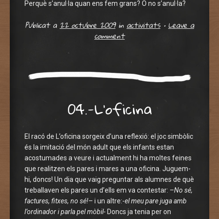
Perquè s’anul·la quan ens fem grans? O no s’anul·la?
Publicat a
22 octubre 2009
in
activitats
•
Leave a
comment
04.-L’oficina
El racó de L’oficina sorgeix d’una reflexió: el joc simbòlic
és la imitació del món adult que els infants estan
acostumades a veure i actualment hi ha moltes feines
que realitzen els pares i mares a una oficina. Juguem-
hi, doncs! Un dia que vaig preguntar als alumnes de què
treballaven els pares un d’ells em va contestar: –
No sé,
factures, fitxes, no sé!
– i un altre:-
el meu pare juga amb
l’ordinador i parla pel mòbil-
Doncs ja tenia per on