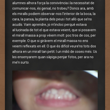
alumnes alhora força la convivència i la necessitat de
comunicar-nos, és genial, no trobeu? Doncs ara, amb
els miralls podiem observar-nos l’interior de la boca, la
cara, la panxa, la planta dels peus i tot allò que se’ns
acudís. Vam aprendre, jo m’incloc perquè estava
al·lucinada de tot el que estava veient, que si posavem
el mirall massa a prop vèiem molt poc tros de cos, per
exemple. O que si giràvem el mirall massa no ens
veiem reflexats en ell. O que és difícil veure’ns tots dos
alhora en un mirall tan petit. I un milió de coses més. Us
les ensenyarem quan sàpiga penjar fotos, per ara no
me’n surto.