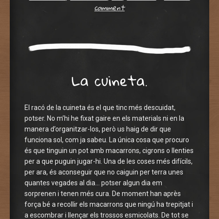
comment
La cuineta.
El racó de la cuineta és el que tinc més descuidat,
potser. No m’hi he fixat gaire en els materials ni en la
manera d’organitzar-los, però us haig de dir que
funciona sol, com ja sabeu. La única cosa que procuro
és que tinguin un pot amb macarrons, cigrons o llenties
per a que puguin jugar-hi. Una de les coses més difícils,
per ara, és aconseguir que no caiguin per terra unes
quantes vegades al dia… potser algun dia em
sorprenen i tenen més cura. De moment han après
força bé a recollir els macarrons que ningú ha trepitjat i
a escombrar i llençar els trossos esmicolats. De tot se