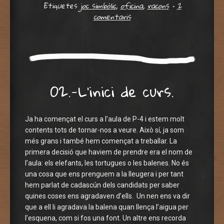
Etiquetes
joc simbòlic
,
oficina
,
racons
•
2
comentaris
02.-L’inici de curs.
Ja ha començat el curs a l’aula de P-4 i estem molt
contents tots de tornar-nos a veure. Això sí, ja som
més grans i també hem començat a treballar. La
primera decisió que haviem de prendre era el nom de
l’aula: els elefants, les tortugues o les balenes. No és
una cosa que ens prenguem a la lleugera i per tant
hem parlat de cadascún dels candidats per saber
quines coses ens agradaven d’ells. Un nen ens va dir
que a ell li agradava la balena quan llença l’aigua per
l’esquena, com si fos una font. Un altre ens recorda