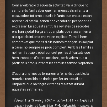
Com a valoració d’aquesta activitat, val a dir que no
sempre és fàcil saber què han menjat els infants a
casa, sobre tot amb aquells infants que encara estan
aprenen el català i tenen poc vocabulari per poder-se
expressar. En aquest sentit, les revistes de receptes
ens han ajudat força a trobar plats que s’assemlen a
allò que els infants ens volen explicar. També hem
comprovat que molts d’ells només mengen un sol plat
a casa i no sempre és prou complert. Amb les famílies
no hem fet cap treball concret per les dificultats que
hem trobat en d’altres ocasions, però veiem que a
partir dels propis infants les famílies també n’aprenen.
D’aquí a uns mesos tornarem a fer, si és possible, la
mateixa recollida de dades per fer un estudi de
l’impacte que ha tingut el treball realitzat durant
aquestes setmanes.
Publicat a
31 març 2010
in
activitats
•
Etiquetes
alimentació
,
estadística
,
P-4
,
saludable
•
Leave a