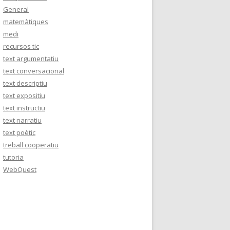
General
matemàtiques
medi
recursos tic
text argumentatiu
text conversacional
text descriptiu
text expositiu
text instructiu
text narratiu
text poètic
treball cooperatiu
tutoria
WebQuest