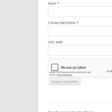
Nom
*
Correu electrònic
*
Lloc web