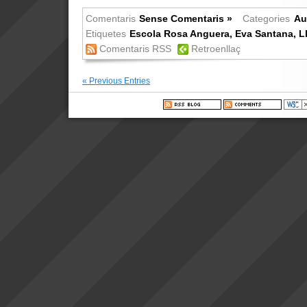
Comentaris
Sense Comentaris »
Categories
Au
Etiquetes
Escola Rosa Anguera
,
Eva Santana
,
L
Comentaris RSS
Retroenllaç
« Previous Entries