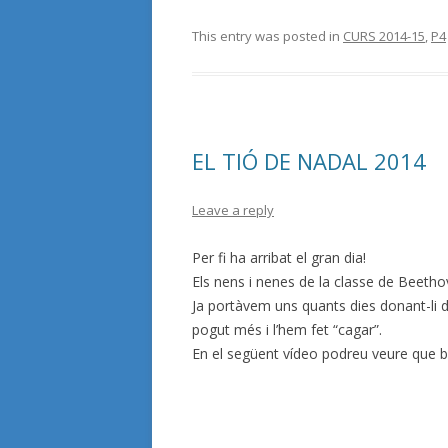
This entry was posted in
CURS 2014-15
,
P4
EL TIÓ DE NADAL 2014
Leave a reply
Per fi ha arribat el gran dia!
Els nens i nenes de la classe de Beetho
Ja portàvem uns quants dies donant-li d
pogut més i l’hem fet “cagar”.
En el següent vídeo podreu veure que b