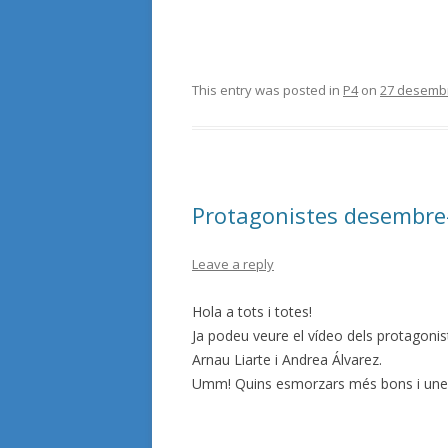
This entry was posted in
P4
on
27 desemb
Protagonistes desembre
Leave a reply
Hola a tots i totes!
Ja podeu veure el vídeo dels protagoni
Arnau Liarte i Andrea Álvarez.
Umm! Quins esmorzars més bons i unes 