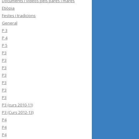
Documents i videos pels pares i mares
Etiòpia
Festes i tradicions
General
P 3
P 4
P 5
P3
P3
P3
P3
P3
P3
P3
P3 (curs 2010-11)
P3 (Curs 2012-13)
P4
P4
P4