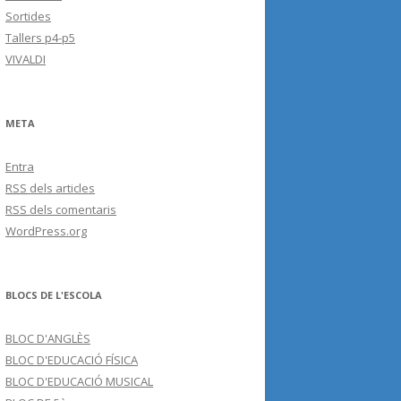
Sortides
Tallers p4-p5
VIVALDI
META
Entra
RSS
dels articles
RSS
dels comentaris
WordPress.org
BLOCS DE L'ESCOLA
BLOC D'ANGLÈS
BLOC D'EDUCACIÓ FÍSICA
BLOC D'EDUCACIÓ MUSICAL