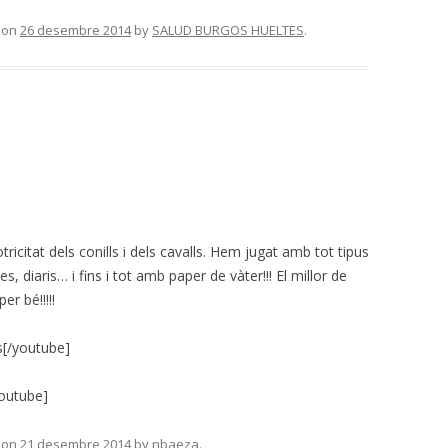
on
26 desembre 2014
by
SALUD BURGOS HUELTES
.
citat dels conills i dels cavalls. Hem jugat amb tot tipus
s, diaris… i fins i tot amb paper de vàter!!! El millor de
r bé!!!!!
[/youtube]
youtube]
on
21 desembre 2014
by
nbaeza
.