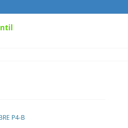
ntil
Skip
to
content
RE P4-B