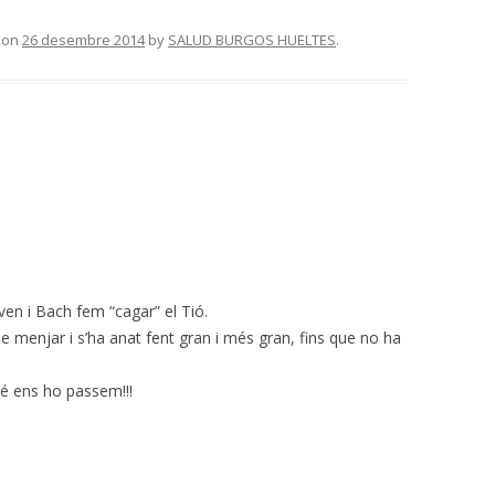
on
26 desembre 2014
by
SALUD BURGOS HUELTES
.
ven i Bach fem “cagar” el Tió.
e menjar i s’ha anat fent gran i més gran, fins que no ha
é ens ho passem!!!