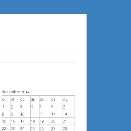
desembre 2014
dl.
dt.
dc.
dj.
dv.
ds.
dg.
1
2
3
4
5
6
7
8
9
10
11
12
13
14
15
16
17
18
19
20
21
22
23
24
25
26
27
28