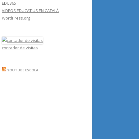
EDU365
VíDEOS EDUCATIUS EN CATALÀ
WordPress.org
contador de visitas
YOUTUBE ESCOLA