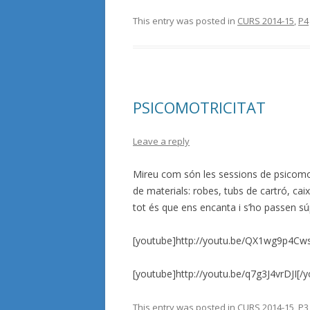
This entry was posted in
CURS 2014-15
,
P4
PSICOMOTRICITAT
Leave a reply
Mireu com són les sessions de psicomotri
de materials: robes, tubs de cartró, caixe
tot és que ens encanta i s’ho passen súpe
[youtube]http://youtu.be/QX1wg9p4Cws
[youtube]http://youtu.be/q7g3J4vrDJI[/
This entry was posted in
CURS 2014-15
,
P3