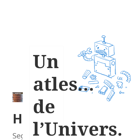
Un
atles…
de
Homeòstasi
l’Univers.
Segons