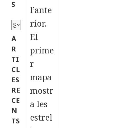
o
S
l’ante
r
i
rior.
A
e
r
El
A
s
x
R
prime
i
TI
r
u
CL
s
mapa
ES
mostr
RE
CE
a les
N
estrel
TS