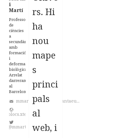
i
rs. Hi
Martí
Professor
ha
de
ciències
a
nou
secundària
amb
mape
formació
i
deformació
s
biològica.
Arrelat
darrerament
princi
al
Barcelonès
pals
mmartinez@institutsantaeu...
al
blocs.xtec.cat/homeostasi/
web, i
@mmart746