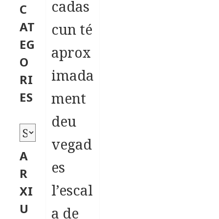
cadas
C
AT
cun té
EG
aprox
O
imada
RI
ment
ES
deu
C
vegad
a
A
es
t
R
e
l’escal
XI
g
U
a de