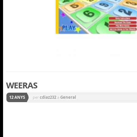
WEERAS
12 ANYS
per
cdiaz232
a
General