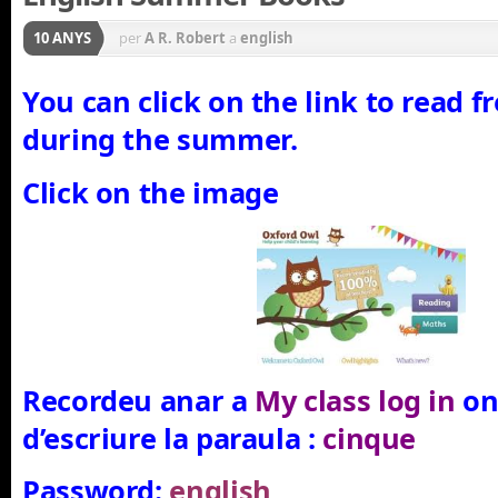
10 ANYS
per
A R. Robert
a
english
You can click on the link to read f
during the summer.
Click on the image
Recordeu anar a
My class log in
on
d’escriure la paraula :
cinque
Password:
english