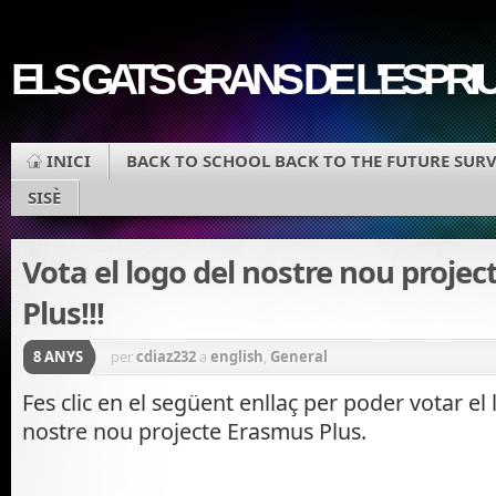
ELS GATS GRANS DE L'ESPRI
INICI
BACK TO SCHOOL BACK TO THE FUTURE SUR
SISÈ
Vota el logo del nostre nou proje
Plus!!!
8 ANYS
per
cdiaz232
a
english
,
General
Fes clic en el següent enllaç per poder votar el
nostre nou projecte Erasmus Plus.