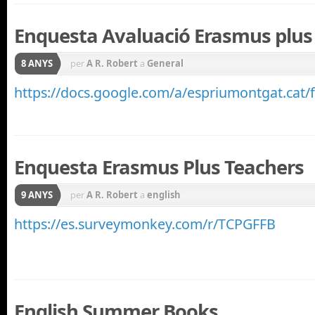
Enquesta Avaluació Erasmus plus
8 ANYS
per
A R. Robert
a
General
https://docs.google.com/a/espriumontgat.ca
Enquesta Erasmus Plus Teachers
9 ANYS
per
A R. Robert
a
english
https://es.surveymonkey.com/r/TCPGFFB
English Summer Books