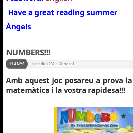
Have a great reading summer
Àngels
NUMBERS!!!
11 ANYS
per
cdiaz232
a
General
Amb aquest joc posareu a prova la 
matemàtica i la vostra rapidesa!!!