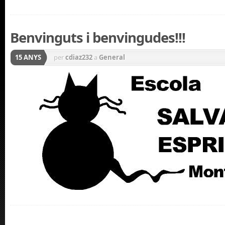
Benvinguts i benvingudes!!!
15 ANYS
per
cdiaz232
a
General