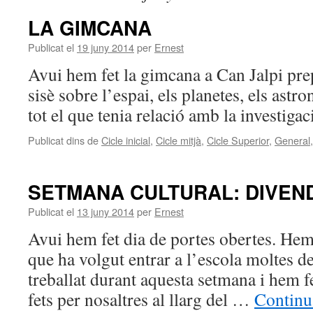
LA GIMCANA
Publicat el
19 juny 2014
per
Ernest
Avui hem fet la gimcana a Can Jalpi pr
sisè sobre l’espai, els planetes, els astro
tot el que tenia relació amb la investigac
Publicat dins de
Cicle inicial
,
Cicle mitjà
,
Cicle Superior
,
General
SETMANA CULTURAL: DIVEN
Publicat el
13 juny 2014
per
Ernest
Avui hem fet dia de portes obertes. He
que ha volgut entrar a l’escola moltes d
treballat durant aquesta setmana i hem fe
fets per nosaltres al llarg del …
Continu