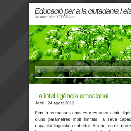
Educació per a la ciutadania i e
Un altre bloc XTECBlocs
INICI
La intel·ligència emocional
Jordi
| 24 agost 2012
Fins fa no masses anys es mesurava la intel·ligè
d’uns paràmetres molt limitats: la seva capac
capacitat lingüística sobretot. Ara bé, en els dar