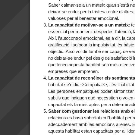
Saber calmar-se a un mateix quan s’està nerv
deixar-se endur per la tristesa entre d’altres
valuoses per al benestar emocional.
La capacitat de motivar-se a un mateix
: t
essencial per mantenir despertes l’atenció, la 
Així, l’autocontrol emocional, és a dir, la ca
gratificació i sofocar la impulsivitat, és bàsi
objectiu. Això vol dir també ser capaç de veure
no deixar-se endur pel desig de satisfacció
que tenen aquesta habilitat són més efective
empreses que emprenen.
La capacitat de reconèixer els sentiments
habilitat se’n diu <<empatia>>, i és l’habilita
Les persones empàtiques poden sintonitzar 
subtils que indiquen què necessiten o volen
capacitat els fa més aptes per a determinad
Saber com gestionar les relacions amb el
relacions es basa sobretot en l’habilitat per 
adecuadement amb les emocions alienes. El
aquesta habilitat estan capacitats per al lide