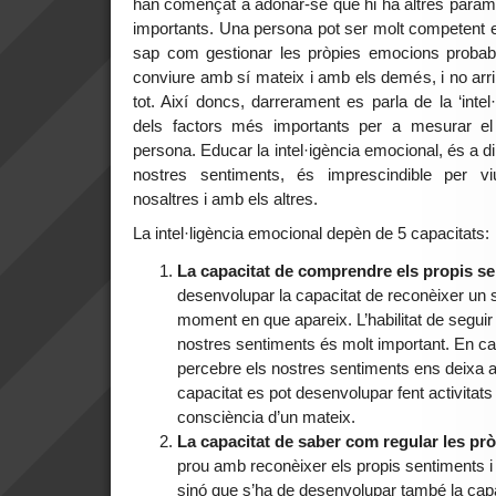
han començat a adonar-se que hi ha altres parà
importants. Una persona pot ser molt competent 
sap com gestionar les pròpies emocions probable
conviure amb sí mateix i amb els demés, i no arrib
tot. Així doncs, darrerament es parla de la ‘inte
dels factors més importants per a mesurar el ni
persona. Educar la intel·igència emocional, és a di
nostres sentiments, és imprescindible per vi
nosaltres i amb els altres.
La intel·ligència emocional depèn de 5 capacitats:
La capacitat de comprendre els propis s
desenvolupar la capacitat de reconèixer un 
moment en que apareix. L’habilitat de segu
nostres sentiments és molt important. En can
percebre els nostres sentiments ens deixa 
capacitat es pot desenvolupar fent activitat
consciència d’un mateix.
La capacitat de saber com regular les p
prou amb reconèixer els propis sentiments 
sinó que s’ha de desenvolupar també la capa