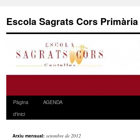
Escola Sagrats Cors Primària 
Pàgina
AGENDA
Vés
d'inici
al
contingut
setembre de 2012
Arxiu mensual: