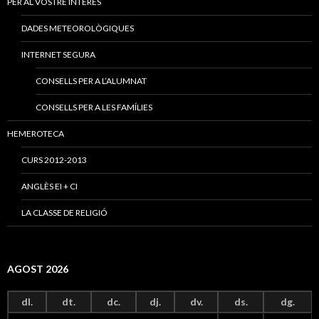
PER AL VOSTRE INTERÈS
DADES METEOROLÒGIQUES
INTERNET SEGURA
CONSELLS PER A L’ALUMNAT
CONSELLS PER A LES FAMÍLIES
HEMEROTECA
CURS 2012-2013
ANGLÈS EI + CI
LA CLASSE DE RELIGIÓ
AGOST 2026
dl.
dt.
dc.
dj.
dv.
ds.
dg.