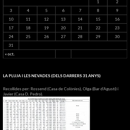
1
2
3
4
5
6
7
8
9
10
11
12
13
14
15
16
17
18
19
20
21
22
23
24
25
26
27
28
29
30
31
« oct.
LA PLUJA I LES NEVADES (DELS DARRERS 31 ANYS)
Recollides per: Rossend (Casa de Colònies), Olga (Bar d’Agustí) i
Javier (Casa D. Pedro).