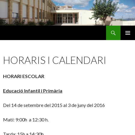
Cerca
Escola Montsagre
VÉS
MENÚ
AL
PRINCI
CONTINGUT
HORARIS I CALENDARI
HORARI ESCOLAR
Educació Infantil i Primària
Del 14 de setembre del 2015 al 3 de juny del 2016
Matí: 9:00h a 12:30 h.
Tarda: 15h a 14:30h.