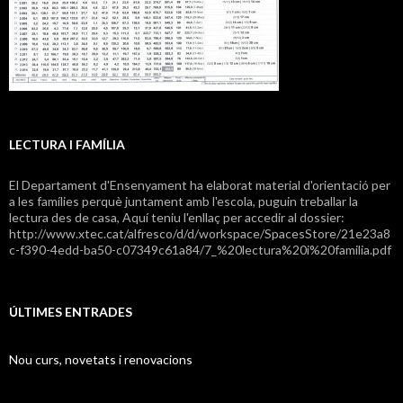
LECTURA I FAMÍLIA
El Departament d'Ensenyament ha elaborat material d'orientació per
a les famílies perquè juntament amb l'escola, puguin treballar la
lectura des de casa, Aquí teniu l'enllaç per accedir al dossier:
http://www.xtec.cat/alfresco/d/d/workspace/SpacesStore/21e23a8
c-f390-4edd-ba50-c07349c61a84/7_%20lectura%20i%20familia.pdf
ÚLTIMES ENTRADES
Nou curs, novetats i renovacions