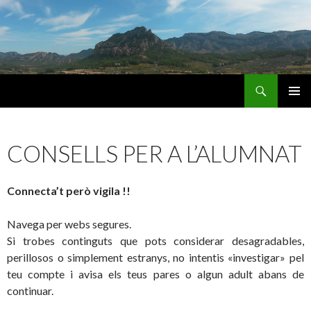
Cerca
Escola Montsagre
VÉS
MENÚ
AL
PRINCI
CONTINGUT
CONSELLS PER A L’ALUMNAT
Connecta’t però vigila !!
Navega per webs segures.
Si trobes continguts que pots considerar desagradables,
perillosos o simplement estranys, no intentis «investigar» pel
teu compte i avisa els teus pares o algun adult abans de
continuar.