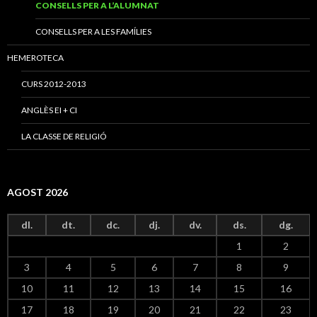
CONSELLS PER A L’ALUMNAT
CONSELLS PER A LES FAMÍLIES
HEMEROTECA
CURS 2012-2013
ANGLÈS EI + CI
LA CLASSE DE RELIGIÓ
AGOST 2026
dl.
dt.
dc.
dj.
dv.
ds.
dg.
1
2
3
4
5
6
7
8
9
10
11
12
13
14
15
16
17
18
19
20
21
22
23