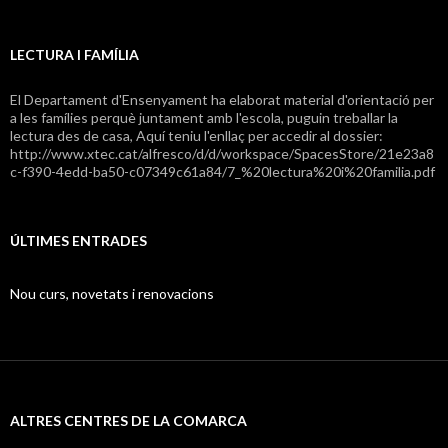
LECTURA I FAMÍLIA
El Departament d'Ensenyament ha elaborat material d'orientació per
a les famílies perquè juntament amb l'escola, puguin treballar la
lectura des de casa, Aquí teniu l'enllaç per accedir al dossier:
http://www.xtec.cat/alfresco/d/d/workspace/SpacesStore/21e23a8
c-f390-4edd-ba50-c07349c61a84/7_%20lectura%20i%20familia.pdf
ÚLTIMES ENTRADES
Nou curs, novetats i renovacions
ALTRES CENTRES DE LA COMARCA