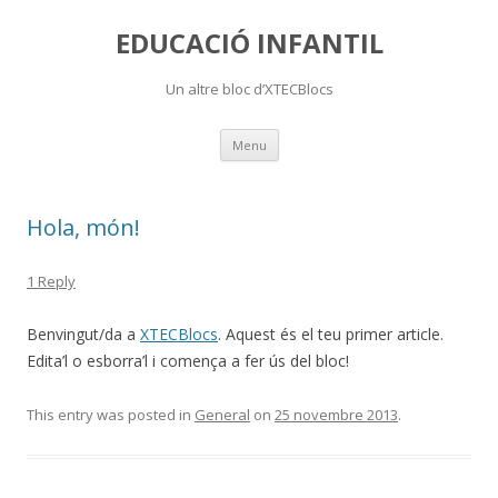
EDUCACIÓ INFANTIL
Un altre bloc d’XTECBlocs
Skip
Menu
to
content
Hola, món!
1 Reply
Benvingut/da a
XTECBlocs
. Aquest és el teu primer article.
Edita’l o esborra’l i comença a fer ús del bloc!
This entry was posted in
General
on
25 novembre 2013
.