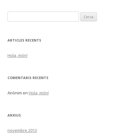
C
e
r
c
ARTICLES RECENTS
a
:
Hola, món!
COMENTARIS RECENTS
Anònim
en
Hola, món!
ARXIUS
novembre 2013