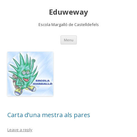
Eduweway
Escola Margalló de Castelldefels
Skip
Menu
to
content
Carta d’una mestra als pares
Leave a reply