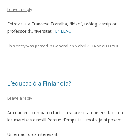
Leave a reply
Entrevista a
Francesc Torralba
, filòsof, teòleg, escriptor i
professor d’Universitat.
ENLLAÇ
This entry was posted in
General
on
5 abril 2014
by
a8037930
.
L’educació a Finlandia?
Leave a reply
Ara que ens comparen tant… a veure si també ens faciliten
les mateixes eines!!! Perquè d’empatia… molts ja hi posem!!!
Un enllaç força interesant: