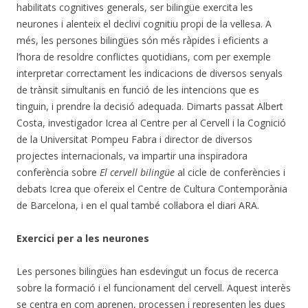
habilitats cognitives generals, ser bilingüe exercita les
neurones i alenteix el declivi cognitiu propi de la vellesa. A
més, les persones bilingües són més ràpides i eficients a
l’hora de resoldre conflictes quotidians, com per exemple
interpretar correctament les indicacions de diversos senyals
de trànsit simultanis en funció de les intencions que es
tinguin, i prendre la decisió adequada. Dimarts passat Albert
Costa, investigador Icrea al Centre per al Cervell i la Cognició
de la Universitat Pompeu Fabra i director de diversos
projectes internacionals, va impartir una inspiradora
conferència sobre
El cervell bilingüe
al cicle de conferències i
debats Icrea que ofereix el Centre de Cultura Contemporània
de Barcelona, i en el qual també col·labora el diari ARA.
Exercici per a les neurones
Les persones bilingües han esdevingut un focus de recerca
sobre la formació i el funcionament del cervell. Aquest interès
se centra en com aprenen, processen i representen les dues