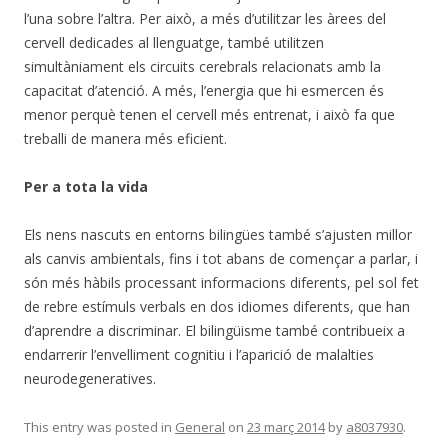
l’una sobre l’altra. Per això, a més d’utilitzar les àrees del
cervell dedicades al llenguatge, també utilitzen
simultàniament els circuits cerebrals relacionats amb la
capacitat d’atenció. A més, l’energia que hi esmercen és
menor perquè tenen el cervell més entrenat, i això fa que
treballi de manera més eficient.
Per a tota la vida
Els nens nascuts en entorns bilingües també s’ajusten millor
als canvis ambientals, fins i tot abans de començar a parlar, i
són més hàbils processant informacions diferents, pel sol fet
de rebre estímuls verbals en dos idiomes diferents, que han
d’aprendre a discriminar. El bilingüisme també contribueix a
endarrerir l’envelliment cognitiu i l’aparició de malalties
neurodegeneratives.
This entry was posted in
General
on
23 març 2014
by
a8037930
.