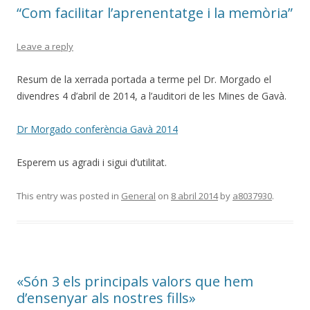
“Com facilitar l’aprenentatge i la memòria”
Leave a reply
Resum de la xerrada portada a terme pel Dr. Morgado el
divendres 4 d’abril de 2014, a l’auditori de les Mines de Gavà.
Dr Morgado conferència Gavà 2014
Esperem us agradi i sigui d’utilitat.
This entry was posted in
General
on
8 abril 2014
by
a8037930
.
«Són 3 els principals valors que hem
d’ensenyar als nostres fills»