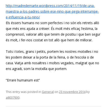
http://madredemarte.wordpress.
com/2014/11/19/de-una-
maestra-
a-los-padres-sobre-ese-nino-
que-pega-interrumpe-
e-
influencia-a-tu-nino/
Els éssers humans no som perfectes i no són els retrets allò
que més ens ajuda a créixer. És molt més eficaç l’estima, la
comprensió, valorar allò que tenim de positiu i que ben segur
és molt, i fer-nos costat en tot allò que hem de millorar.
Tots i totes, grans i petits, portem les nostres motxilles i no
les podem deixar a la porta de la feina, o de l’escola o de
casa. Viatja amb nosaltres i moltes vegades,
malgrat que
no
ens agradi, som la motxilla que portem.
“
Errare
humanum
est”
This entry was posted in
General
on
23 novembre 2014
by
a8037930
.