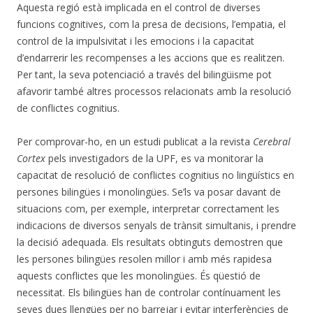
Aquesta regió està implicada en el control de diverses
funcions cognitives, com la presa de decisions, l’empatia, el
control de la impulsivitat i les emocions i la capacitat
d’endarrerir les recompenses a les accions que es realitzen.
Per tant, la seva potenciació a través del bilingüisme pot
afavorir també altres processos relacionats amb la resolució
de conflictes cognitius.
Per comprovar-ho, en un estudi publicat a la revista
Cerebral
Cortex
pels investigadors de la UPF, es va monitorar la
capacitat de resolució de conflictes cognitius no lingüístics en
persones bilingües i monolingües. Se’ls va posar davant de
situacions com, per exemple, interpretar correctament les
indicacions de diversos senyals de trànsit simultanis, i prendre
la decisió adequada. Els resultats obtinguts demostren que
les persones bilingües resolen millor i amb més rapidesa
aquests conflictes que les monolingües. És qüestió de
necessitat. Els bilingües han de controlar contínuament les
seves dues llengües per no barrejar i evitar interferències de