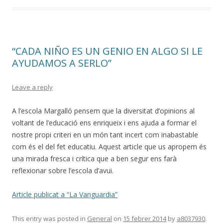
“CADA NIÑO ES UN GENIO EN ALGO SI LE
AYUDAMOS A SERLO”
Leave a reply
A l’escola Margalló pensem que la diversitat d’opinions al
voltant de l’educació ens enriqueix i ens ajuda a formar el
nostre propi criteri en un món tant incert com inabastable
com és el del fet educatiu. Aquest article que us apropem és
una mirada fresca i crítica que a ben segur ens farà
reflexionar sobre l’escola d’avui.
Article publicat a “La Vanguardia”
This entry was posted in
General
on
15 febrer 2014
by
a8037930
.