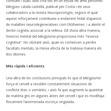
constant i suau. Això s’ha vist en un estudi fet amb persones
bilingües català-castellà, publicat per Costa i els seus
col·laboradors a la revista
Neuropsicología
, segons el qual
aquest reforçament contribueix a endarrerir l’edat d’aparició
de malalties neurodegeneratives com l’Alzheimer, i a alentir el
declivi cognitiu associat a la vellesa. Dit d’una altra manera,
l’exercici mental del bilingüisme proporciona més “reserva
cognitiva”. No obstant això, quan es comencen a perdre
facultats mentals, la minva afecta de la mateixa manera els
dos idiomes.
Més ràpids i eficients
Una altra de les conclusions principals és que el bilingüisme
força el cervell a resoldre constantment situacions de
conflicte lèxic o semàntic, i això fa que augmenti la quantitat
de matèria gris en algunes àrees del cervell i que es modifiqui
físicament l’anomenada escorça cingulada.