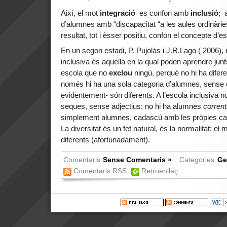
Així, el mot
integració
es confon amb
inclusió
; 
d’alumnes amb “discapacitat “a les aules ordinàries 
resultat, tot i èsser positiu, confon el concepte d’e
En un segon estadi, P. Pujolàs i J.R.Lago ( 2006), 
inclusiva és aquella en la qual poden aprendre jun
escola que no
exclou
ningú, perquè no hi ha difer
només hi ha una sola categoria d’alumnes, sense 
evidentement- són diferents. A l’escola inclusiva 
seques, sense adjectius; no hi ha alumnes
corren
simplement alumnes, cadascú amb les pròpies cara
La diversitat és un fet natural, és la normalitat: 
diferents (afortunadament).
Comentaris
Sense Comentaris »
Categories
Ge
Comentaris RSS
Retroenllaç