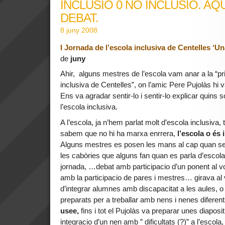
INCLUSIÓ 0 NO INCLUSIÓ. AQ
DEBAT.
8 juny 2008
I Jornada de l’escola inclusiva de Centelles ‘U
de
juny
Ahir, alguns mestres de l’escola vam anar a la “p
inclusiva de Centelles”, on l’amic Pere Pujolàs hi 
Ens va agradar sentir-lo i sentir-lo explicar quins
l’escola inclusiva.
A l’escola, ja n’hem parlat molt d’escola inclusiva, 
sabem que no hi ha marxa enrrera,
l’escola o és 
Alguns mestres es posen les mans al cap quan sen
les cabòries que alguns fan quan es parla d’escola
jornada, …debat amb participacio d’un ponent al vol
amb la participacio de pares i mestres… girava al v
d’integrar alumnes amb discapacitat a les aules, o
preparats per a treballar amb nens i nenes diferents
usee,
fins i tot el Pujolàs va preparar unes diaposit
integracio d’un nen amb
” dificultats (?)” a l’escol