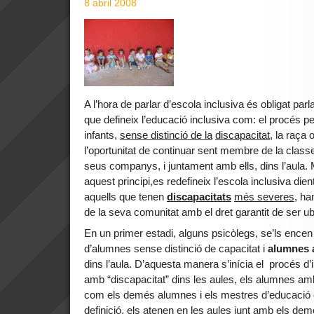
8 abril 2008
A l’hora de parlar d’escola inclusiva és obligat pa
que defineix l’educació inclusiva com: el procés pel
infants,
sense distinció de la
discapacitat,
la raça o
l’oportunitat de continuar sent membre de la classe
seus companys, i juntament amb ells, dins l’aula.
aquest principi,es redefineix l’escola inclusiva dient 
aquells que tenen
discapacitats
més severes
, ha
de la seva comunitat amb el dret garantit de ser 
En un primer estadi, alguns psicòlegs, se’ls encen l
d’alumnes sense distinció de capacitat i
alumnes 
dins l’aula. D’aquesta manera s’inícia el procés d
amb “discapacitat” dins les aules, els alumnes amb
com els demés alumnes i els mestres d’educació es
definició, els atenen en les aules junt amb els dem