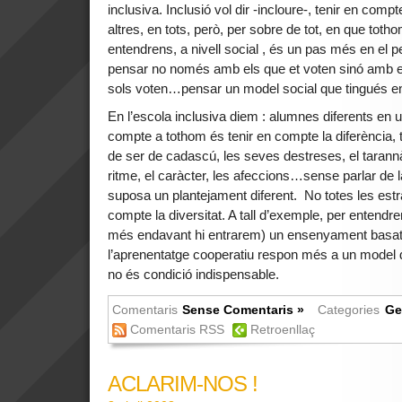
inclusiva. Inclusió vol dir -incloure-, tenir en comp
altres, en tots, però, per sobre de tot, en que totho
entendrens, a nivell social , és un pas més en el
pensar no només amb els que et voten sinó amb el
sols voten…pensar un model social que tingués 
En l’escola inclusiva diem : alumnes diferents en 
compte a tothom és tenir en compte la diferència,
de ser de cadascú, les seves destreses, el tarannà, 
ritme, el caràcter, les afeccions…sense parlar de l
suposa un plantejament diferent. No totes les est
compte la diversitat. A tall d’exemple, per entendre
més endavant hi entrarem) un ensenyament basat
l’aprenentatge cooperatiu respon més a un model d’
no és condició indispensable.
Comentaris
Sense Comentaris »
Categories
Ge
Comentaris RSS
Retroenllaç
ACLARIM-NOS !