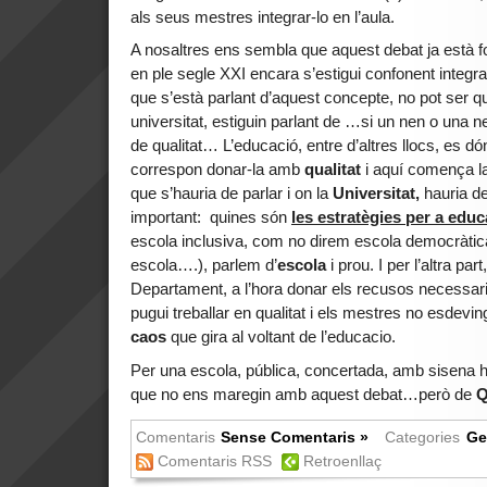
als seus mestres integrar-lo en l’aula.
A nosaltres ens sembla que aquest debat ja està fo
en ple segle XXI encara s’estigui confonent integra
que s’està parlant d’aquest concepte, no pot ser q
universitat, estiguin parlant de …si un nen o una 
de qualitat… L’educació, entre d’altres llocs, es dóna
correspon donar-la amb
qualitat
i aquí comença la 
que s’hauria de parlar i on la
Universitat,
hauria de
important: quines són
les estratègies per a educ
escola inclusiva, com no direm escola democràtic
escola….), parlem d’
escola
i prou. I per l’altra part
Departament, a l’hora donar els recusos necessar
pugui treballar en qualitat i els mestres no esdev
caos
que gira al voltant
de l’educacio.
Per una escola, pública, concertada, amb sisena 
que no ens maregin amb aquest debat…però de
Q
Comentaris
Sense Comentaris »
Categories
Ge
Comentaris RSS
Retroenllaç