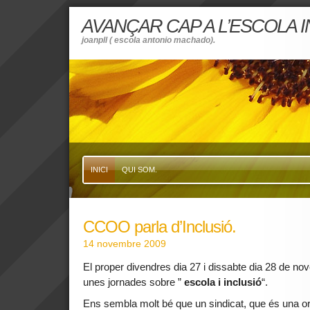
AVANÇAR CAP A L’ESCOLA 
joanpll ( escola antonio machado).
INICI
QUI SOM.
CCOO parla d’Inclusió.
14 novembre 2009
El proper divendres dia 27 i dissabte dia 28 de n
unes jornades sobre ”
escola i
inclusió
“.
Ens sembla molt bé que un sindicat, que és una or