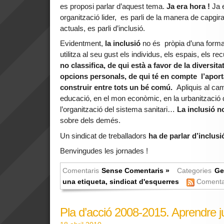
es proposi parlar d’aquest tema.
Ja era hora !
Ja e
organització lider, es parli de la manera de capgir
actuals, es parli d’inclusió.
Evidentment,
la inclusió
no és pròpia d’una forma 
utilitza al seu gust els individus, els espais, els r
no classifica, de qui està a favor de la diversita
opcions personals, de qui té en compte l’apor
construir entre tots un bé comú.
Apliquis al ca
educació, en el mon econòmic, en la urbanització 
l’organització del sistema sanitari…
La inclusió 
sobre dels demés.
Un sindicat de treballadors
ha de parlar d’inclusi
Benvingudes les jornades !
Comentaris
Sense Comentaris »
Categories
Ge
una etiqueta
,
sindicat d'esquerres
Comenta
Pla d’acció 2008-2015. Aprendre ju