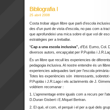
Bibliografia I
25 abril 2008
Costa trobar algun llibre que parli d’escola inclus
des d’un punt de vista d’escola, no pas com a tract
que aprofundeixi una mica sobre el que vol dir esco
estratègies per a treballar.
“
Cap a una escola inclusiva”,
d’Ed. Eumo, Col. 
diversos autors, encapçalat per P.Pujolàs i J.R.La
És un llibre que recull les experiencies de diferen
pedagogia inclusiva. Al nostre entendre és un llibre
experiencies adequades tant per l’escola primària
Totes les experiències són interessants, sobretot 
P.Pujolàs i J.R.Lago i els aclariments de J. Gime
voldriem recomanar :
1. L’aprenentage entre iguals com a recurs per l’ate
D.Duran Gisbert i E.Miquel Bertran.
2. El què, el com, el perquè i el per a què dels gru