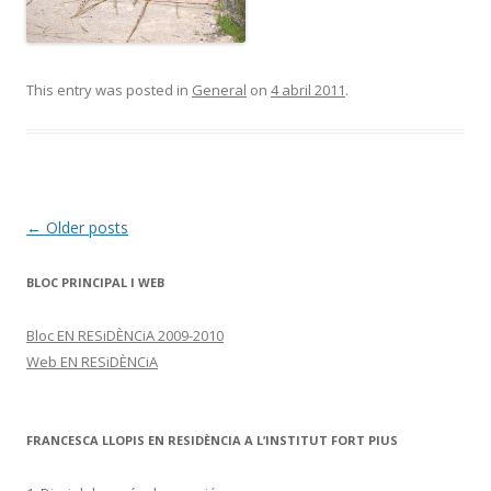
This entry was posted in
General
on
4 abril 2011
.
Post
←
Older posts
navigation
BLOC PRINCIPAL I WEB
Bloc EN RESiDÈNCiA 2009-2010
Web EN RESiDÈNCiA
FRANCESCA LLOPIS EN RESIDÈNCIA A L’INSTITUT FORT PIUS