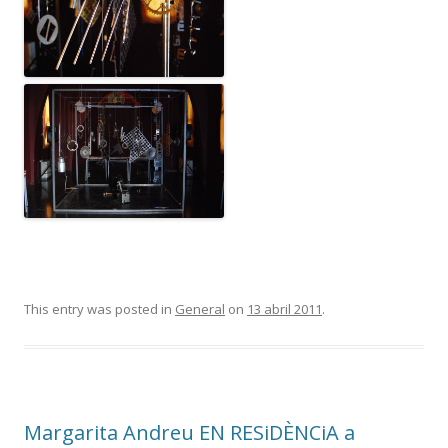
This entry was posted in
General
on
13 abril 2011
.
Margarita Andreu EN RESiDÈNCiA a