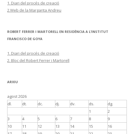
1. Diari del procés de creació
2.Web de la Margarita Andreu
ROBERT FERRER I MARTORELL EN RESIDÈNCIA A L’INSTITUT
FRANCISCO DE GOYA
1. Diari del procés de creació
2. Bloc del Robert Ferrer i Martorell
ARXIU
agost 2026
dl.
dt.
dc.
dj.
dv.
ds.
dg.
1
2
3
4
5
6
7
8
9
10
11
12
13
14
15
16
17
18
19
20
21
22
23