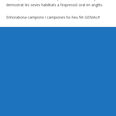
demostrat les seves habilitats a l’expressió oral en anglès.
Enhorabona campions i campiones ho heu fet GENIAL!!!
L’English Theatre Festival ha sigut una experiència enriquidora
per a tots els presents, alumnes, pares i mestres. Gràcies a
tots i a totes els que ho heu fet possible.
Aquí teniu el recull de fotos i vídeos del Festival.
PICTURES