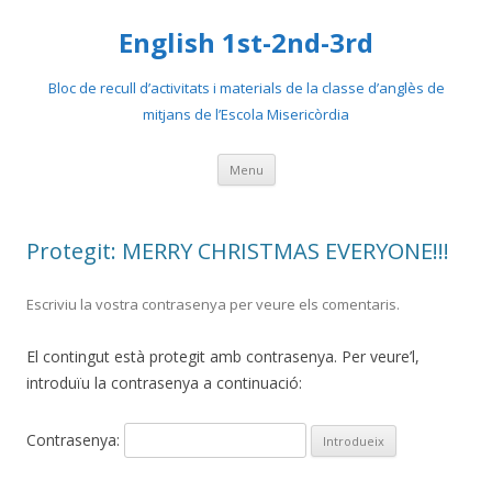
English 1st-2nd-3rd
Bloc de recull d’activitats i materials de la classe d’anglès de
mitjans de l’Escola Misericòrdia
Skip
Menu
to
content
Protegit: MERRY CHRISTMAS EVERYONE!!!
Escriviu la vostra contrasenya per veure els comentaris.
El contingut està protegit amb contrasenya. Per veure’l,
introduïu la contrasenya a continuació:
Contrasenya: