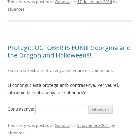
This entry was posted in
General
on
17 desembre 2024
by
sfuentes
.
Protegit: OCTOBER IS FUN!!! Georgina and
the Dragon and Halloween!!!
Escriviu la vostra contrasenya per veure els comentaris.
El contingut està protegit amb contrasenya. Per veure’l,
introduïu la contrasenya a continuació:
Contrasenya:
This entry was posted in
General
on
5 novembre 2024
by
sfuentes
.