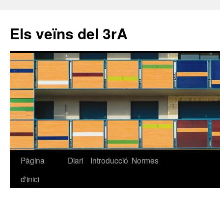
Els veïns del 3rA
Pàgina
Diari
Introducció
Normes
Vés
d'inici
al
contingut