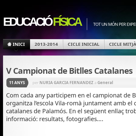
EDUCACIÓ
FÍSICA
TOT UN MÓN PER EXPER
INICI
2013-2014
CICLE INICIAL
CICLE MITJ
V Campionat de Bitlles Catalanes
11 ANYS
per
NURIA GARCIA FERNANDEZ
a
General
Com cada any participem en el campionat de Bi
organitza l’escola Vila-romà juntament amb el c
catalanes de Palamós. En el següent enllaç trob
informació: resultats, fotografies….