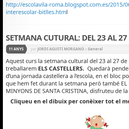
http://escolavila-roma.blogspot.com.es/2015/0
interescolar-bitlles.htm
l
SETMANA CUTURAL: DEL 23 AL 27
11 ANYS
per
JORDI AGUSTI MORGANO
a
General
Aquest curs la setmana cultural del 23 al 27 d
treballarem
ELS CASTELLERS.
Quedarà penden
d’una jornada castellera a l’escola, en el bloc p
que hem fet durant la setmana però també EL
MINYONS DE SANTA CRISTINA, disfruteu de la 
Cliqueu en el dibuix per conèixer tot el m