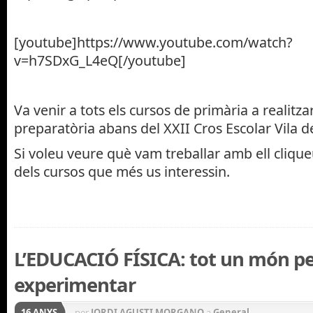
[youtube]https://www.youtube.com/watch?
v=h7SDxG_L4eQ[/youtube]
Va venir a tots els cursos de primària a realitza
preparatòria abans del XXII Cros Escolar Vila 
Si voleu veure què vam treballar amb ell clique
dels cursos que més us interessin.
L’EDUCACIÓ FÍSICA: tot un món p
experimentar
16 ANYS
per
JORDI AGUSTI MORGANO
a
General