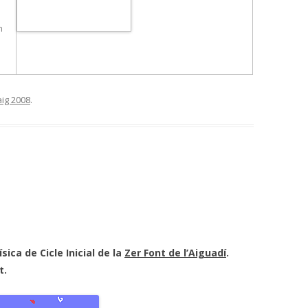
m
ig 2008
.
física de
Cicle Inicial
de la
Zer Font de l’Aiguadí
.
t.