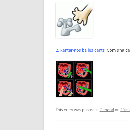
2. Rentar-nos bé les dents.
Com s’ha de 
This entry was posted in
General
on
30 ma