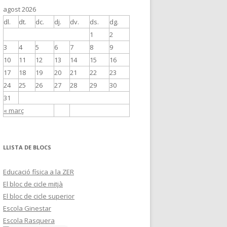
agost 2026
dl.
dt.
dc.
dj.
dv.
ds.
dg.
1
2
3
4
5
6
7
8
9
10
11
12
13
14
15
16
17
18
19
20
21
22
23
24
25
26
27
28
29
30
31
« març
LLISTA DE BLOCS
Educació física a la ZER
El bloc de cicle mitjà
El bloc de cicle superior
Escola Ginestar
Escola Rasquera