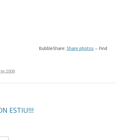
BubbleShare:
Share photos
– Find
rer 2009
.
N ESTIU!!!