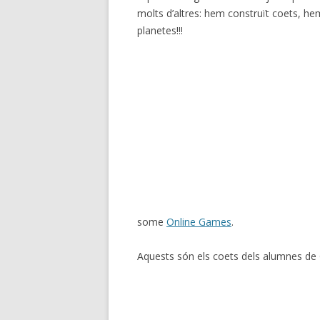
molts d’altres: hem construït coets, he
planetes!!!
some
Online Games
.
Aquests són els coets dels alumnes de 