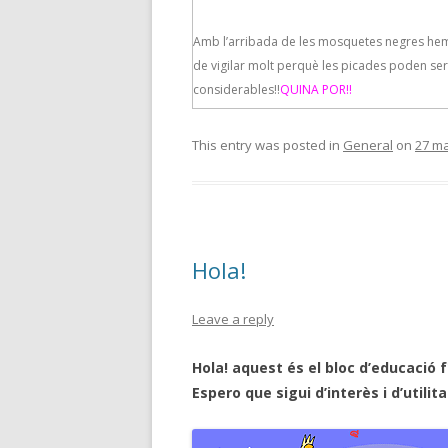
Amb l’arribada de les mosquetes negres he
de vigilar molt perquè les picades poden ser
considerables!!
QUINA POR!!
This entry was posted in
General
on
27 ma
Hola!
Leave a reply
Hola! aquest és el bloc d’educació 
Espero que sigui d’interès i d’utilita