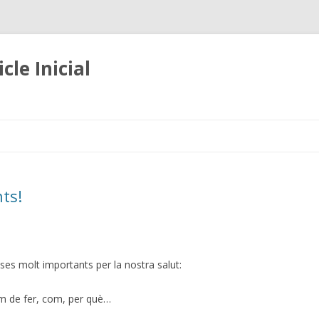
cle Inicial
Skip
to
content
nts!
es molt importants per la nostra salut:
 de fer, com, per què…