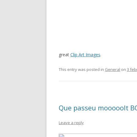
great
Clip Art Images
.
This entry was posted in
General
on
3 feb
Que passeu mooooolt BO
Leave a reply