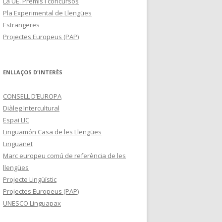
La UE. Premis i concursos
Pla Experimental de Llengües
Estrangeres
Projectes Europeus (PAP)
ENLLAÇOS D'INTERÈS
CONSELL D’EUROPA
Diàleg Intercultural
Espai LIC
Linguamón Casa de les Llengües
Linguanet
Marc europeu comú de referència de les
llengües
Projecte Lingüístic
Projectes Europeus (PAP)
UNESCO Linguapax