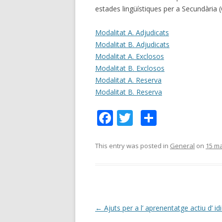
estades lingüístiques per a Secundària (
Modalitat A. Adjudicats
Modalitat B. Adjudicats
Modalitat A. Exclosos
Modalitat B. Exclosos
Modalitat A. Reserva
Modalitat B. Reserva
F
T
C
ac
w
o
e
itt
m
This entry was posted in
General
on
15 ma
b
er
p
o
ar
o
te
k
ix
Post
←
Ajuts per a l’ aprenentatge actiu d’ i
navigation