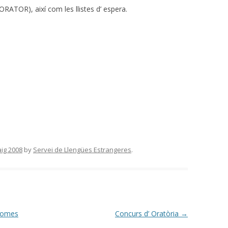
ORATOR), així com les llistes d’ espera.
ig 2008
by
Servei de Llengües Estrangeres
.
diomes
Concurs d’ Oratòria
→