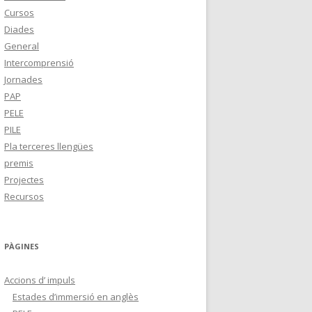
Cursos
Diades
General
Intercomprensió
Jornades
PAP
PELE
PILE
Pla terceres llengües
premis
Projectes
Recursos
PÀGINES
Accions d’ impuls
Estades d’immersió en anglès