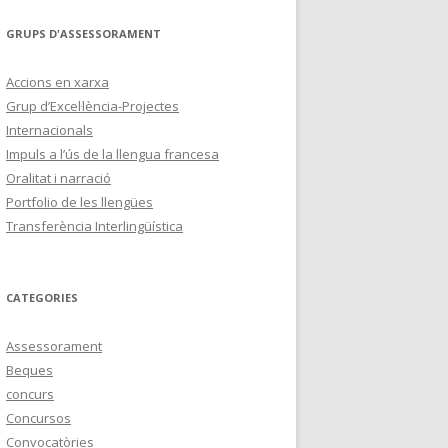
GRUPS D'ASSESSORAMENT
Accions en xarxa
Grup d’Excel·lència-Projectes
Internacionals
Impuls a l’ús de la llengua francesa
Oralitat i narració
Portfolio de les llengües
Transferència Interlingüística
CATEGORIES
Assessorament
Beques
concurs
Concursos
Convocatòries