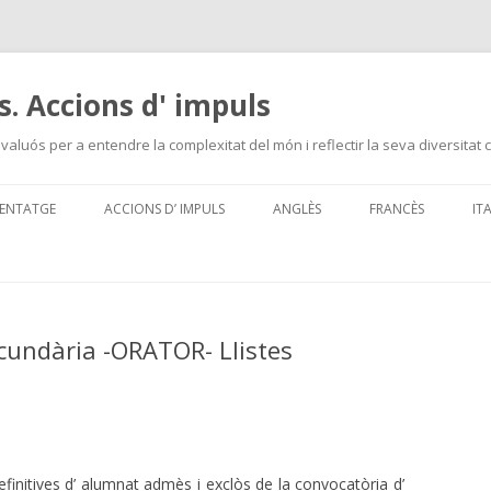
s. Accions d' impuls
valuós per a entendre la complexitat del món i reflectir la seva diversitat c
Skip
to
NENTATGE
ACCIONS D’ IMPULS
ANGLÈS
FRANCÈS
IT
content
ESTADES D’IMMERSIÓ EN ANGLÈS
PLA D’IMPULS LLE
FRANCESA
PELE
ecundària -ORATOR- Llistes
PROJECTES COL·LABORATIUS EN
XARXA
PROJECTES D’AJUT A
L’APRENENTATGE ACTIU
efinitives d’ alumnat admès i exclòs de la convocatòria d’