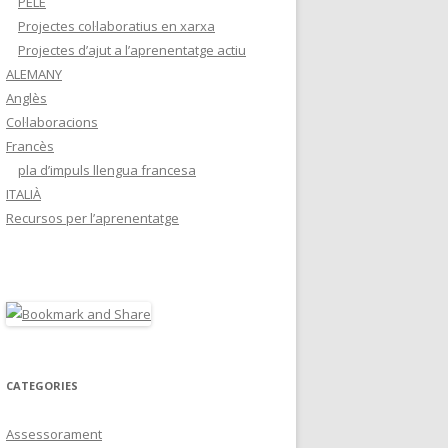
PELE
Projectes col·laboratius en xarxa
Projectes d’ajut a l’aprenentatge actiu
ALEMANY
Anglès
Col·laboracions
Francès
pla d’impuls llengua francesa
ITALIÀ
Recursos per l’aprenentatge
CATEGORIES
Assessorament