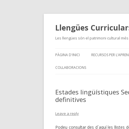
Llengües Curricular
Les llengües són el patrimoni cultural més 
PÀGINA D'INICI
RECURSOS PER L’APRE
COL·LABORACIONS
Estades lingüístiques S
definitives
Leave a reply
Podeu consultar des d`aquí les llistes d