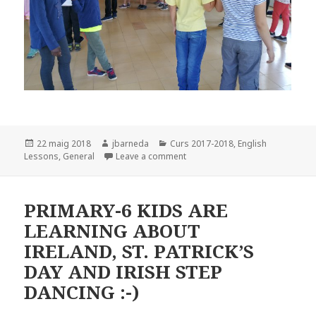
Posted
22 maig 2018
Author
jbarneda
Categories
Curs 2017-2018
,
English
Lessons
on
,
General
Leave a comment
on PRIMARY-4 & 5 KIDS ARE LEA
PRIMARY-6 KIDS ARE
LEARNING ABOUT
IRELAND, ST. PATRICK’S
DAY AND IRISH STEP
DANCING :-)