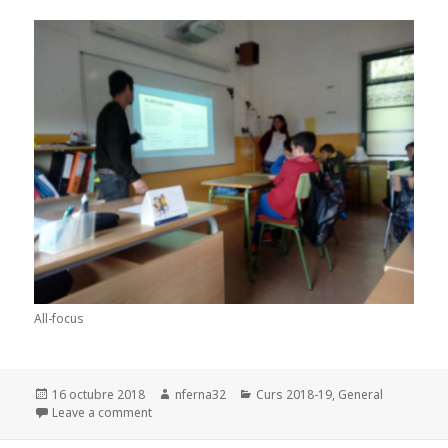
All-focus
Posted
16 octubre 2018
Author
nferna32
Categories
Curs 2018-19
,
General
on
Leave a comment
on CONSELL D’INFANTS