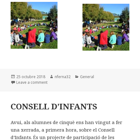
Posted
25 octubre 2018
Author
nferna32
Categories
General
on
Leave a comment
on ANEM A BUSCAR EL TRESOR D’EN SERRALLONGA
CONSELL D’INFANTS
Avui, als alumnes de cinquè ens han vingut a fer
una xerrada, a primera hora, sobre el Consell
d’Infants. És un projecte de participació de les