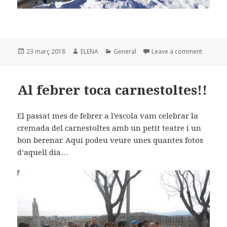
Posted
23 març 2018
Author
ELENA
Categories
General
Leave a comment
on ESQU
on
Al febrer toca carnestoltes!!
El passat mes de febrer a l’escola vam celebrar la
cremada del carnestoltes amb un petit teatre i un
bon berenar. Aquí podeu veure unes quantes fotos
d’aquell dia…