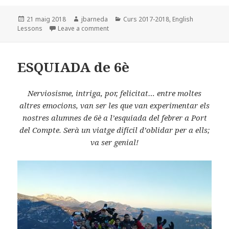
Posted
21 maig 2018
Author
jbarneda
Categories
Curs 2017-2018
,
English
Lessons
on
Leave a comment
on PRIMARY-6 KIDS ARE LEARNING ABOUT 
ESQUIADA de 6è
Nerviosisme, intriga, por, felicitat… entre moltes
altres emocions, van ser les que van experimentar els
nostres alumnes de 6è a l’esquiada del febrer a Port
del Compte. Serà un viatge difícil d’oblidar per a ells;
IMG_20180518_101824R
IMG_20180518_095948R
IMG_20180518_095930R
IMG_20180518_095927R
IMG_20180518_095630R
IMG_20180518_095620R
IMG_20180518_095516R
IMG_20180518_095431R
IMG_20180518_094846R
IMG_20180518_094726R
IMG_20180518_094456R
va ser genial!