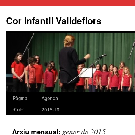
Cor infantil Valldeflors
Pàgina
Agenda
Vés
d'inici
2015-16
al
contingut
gener de 2015
Arxiu mensual: