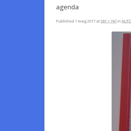
agenda
Published
1 maig 2017
at
581 × 747
in
AUT