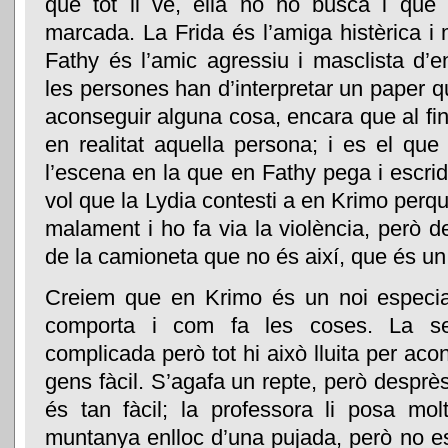
que tot li ve, ella no ho busca i que 
marcada. La Frida és l’amiga histèrica i
Fathy és l’amic agressiu i masclista d’
les persones han d’interpretar un paper q
aconseguir alguna cosa, encara que al f
en realitat aquella persona; i es el que 
l’escena en la que en Fathy pega i escrid
vol que la Lydia contesti a en Krimo perq
malament i ho fa via la violència, però 
de la camioneta que no és així, que és un
Creiem que en Krimo és un noi especi
comporta i com fa les coses. La sev
complicada però tot hi això lluita per aco
gens fàcil. S’agafa un repte, però despr
és tan fàcil; la professora li posa mol
muntanya enlloc d’una pujada, però no e