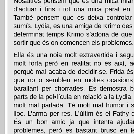
Nosaltres pensem que es una mica infan
d’actuar i fins i tot una mica parat en
També pensem que es deixa controlar 
sumís. Lydia, es una amiga de Krimo des 
determinat temps Krimo s’adona de que l
sortir que és on comencen els problemes.
Ella és una noia molt extravertida i seg
molt forta però en realitat no és així,
perquè mai acaba de decidir-se. Frida és
que no o semblen en moltes ocasions,
barallant per chorrades. Es demostra 
parts de la pel•lícula en relació a la Lydi
molt mal parlada. Té molt mal humor i 
lloc. L’arma per res. L’últim és el Fathy
És un bon amic ja que intenta ajuda
problemes, però es bastant brusc en l