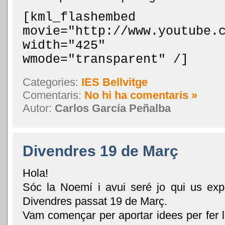
[kml_flashembed
movie="http://www.youtube.
width="425" he
wmode="transparent" /]
Categories:
IES Bellvitge
Comentaris:
No hi ha comentaris »
Autor:
Carlos García Peñalba
Divendres 19 de Març
Hola!
Sóc la Noemí i avui seré jo qui us expl
Divendres passat 19 de Març.
Vam començar per aportar idees per fer la