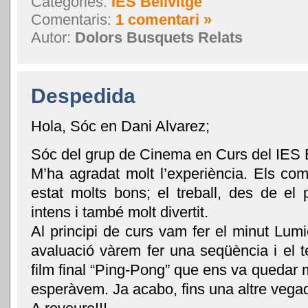
Categories:
IES Bellvitge
Comentaris:
1 comentari »
Autor:
Dolors Busquets Relats
Despedida
Hola, Sóc en Dani Alvarez;
Sóc del grup de Cinema en Curs del IES B
M’ha agradat molt l’experiència. Els co
estat molts bons; el treball, des de el 
intens i també molt divertit.
Al principi de curs vam fer el minut Lum
avaluació vàrem fer una seqüència i el te
film final “Ping-Pong” que ens va quedar m
esperàvem. Ja acabo, fins una altre vega