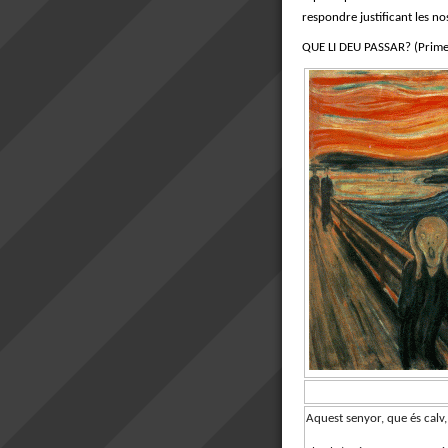
respondre justificant les no
QUE LI DEU PASSAR? (Prime
Aquest senyor, que és calv, 