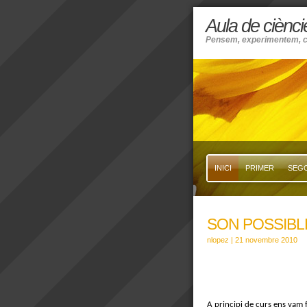
Aula de ciènc
Pensem, experimentem, 
INICI
PRIMER
SEG
SON POSSIBL
nlopez
| 21 novembre 2010
A principi de curs ens vam 