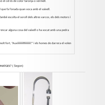
xò el cel és de color taronja o vermell.
ll que fa l’onada quan xoca amb el vaixell.
ambé escolta el soroll dels altres varcos, els dels motors i
rencar alguna cosa del vaixell o ha xocat amb una pedra
 fort, “Auxiiiiiiiillliiiiiiii!” i els homes de darrera el volen
( Segon)
IMATGES?