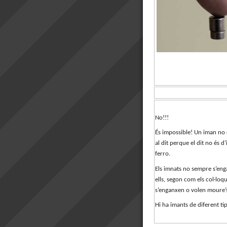
No!!!
És impossible! Un iman no
al dit perque el dit no és d
ferro.
Els imnats no sempre s’en
ells, segon com els col·lo
s’enganxen o volen moure’s
Hi ha imants de diferent ti