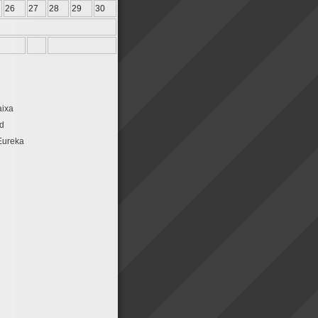
26
27
28
29
30
ixa
id
Eureka