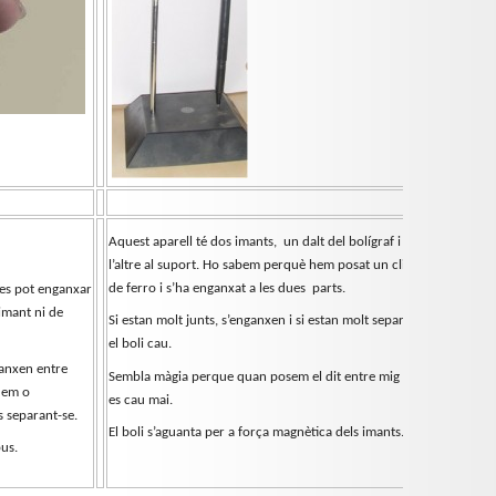
Aquest aparell té dos imants,
un dalt del bolígraf i
l’altre al suport. Ho sabem perquè hem posat un clip
de ferro i s’ha enganxat a les dues
parts.
 es pot enganxar
’imant ni de
Si estan molt junts, s’enganxen i si estan molt separats,
el boli cau.
ganxen entre
Sembla màgia perque quan posem el dit entre mig no
quem o
es cau mai.
 separant-se.
El boli s’aguanta per a força magnètica dels imants.
pus.