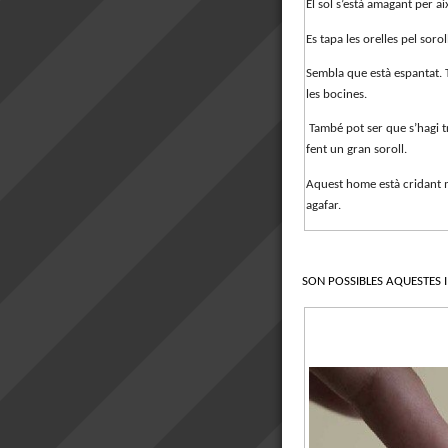
El sol s’està amagant per ai
Es tapa les orelles pel soro
Sembla que està espantat. T
les bocines.
També pot ser que s’hagi t
fent un gran soroll.
Aquest home està cridant molt
agafar.
SON POSSIBLES AQUESTES 