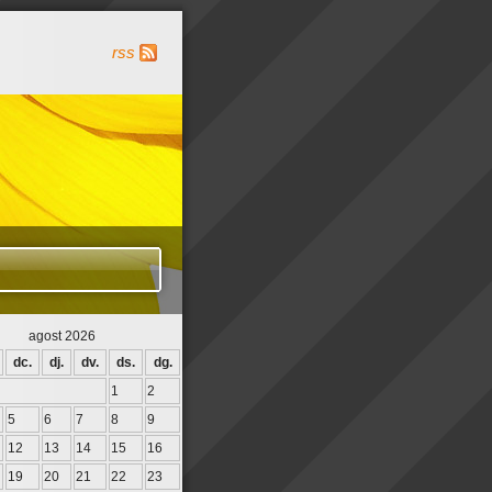
rss
agost 2026
dc.
dj.
dv.
ds.
dg.
1
2
5
6
7
8
9
12
13
14
15
16
19
20
21
22
23