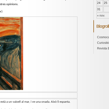
24
25
stres opinions.
31
r)
« nov.
Blogroll
Cosmoca
Curiosik
Revista 
està a un vaixell al mar, i ve una onada. Això li espanta.