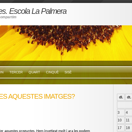
ies. Escola La Palmera
compartim
ON
TERCER
QUART
CINQUÈ
SISÈ
ES AQUESTES IMATGES?
dl.
dt.
3
4
10
11
17
18
fer aquestes preguntes. Hem invetigat molt i ara les podem