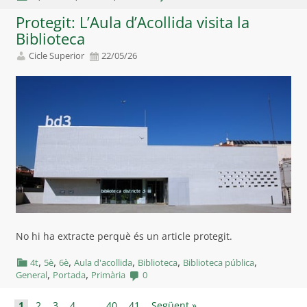
Protegit: L’Aula d’Acollida visita la
Biblioteca
Cicle Superior
22/05/26
No hi ha extracte perquè és un article protegit.
,
,
,
,
,
,
4t
5è
6è
Aula d'acollida
Biblioteca
Biblioteca pública
,
,
General
Portada
Primària
0
1
2
3
4
…
40
41
Següent »