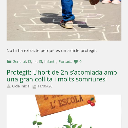
No hi ha extracte perquè és un article protegit.
,
,
,
,
,
General
I3
I4
I5
Infantil
Portada
0
Protegit: L’hort de 2n s’acomiada amb
una gran collita i molts somriures!
Cicle Inicial
11/06/26