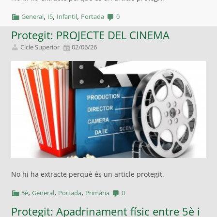
,
,
,
General
I5
Infantil
Portada
0
Protegit: PROJECTE DEL CINEMA
Cicle Superior
02/06/26
No hi ha extracte perquè és un article protegit.
,
,
,
5è
General
Portada
Primària
0
Protegit: Apadrinament físic entre 5è i