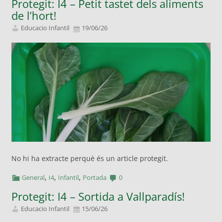
Protegit: I4 – Petit tastet dels aliments
de l’hort!
Educacio Infantil
19/06/26
No hi ha extracte perquè és un article protegit.
,
,
,
General
I4
Infantil
Portada
0
Protegit: I4 – Sortida a Vallparadís!
Educacio Infantil
15/06/26