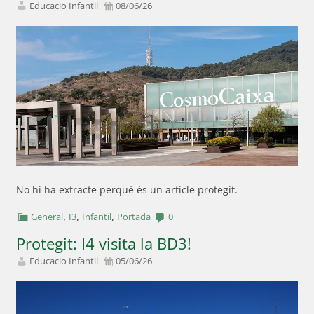
Educacio Infantil
08/06/26
No hi ha extracte perquè és un article protegit.
,
,
,
General
I3
Infantil
Portada
0
Protegit: I4 visita la BD3!
Educacio Infantil
05/06/26