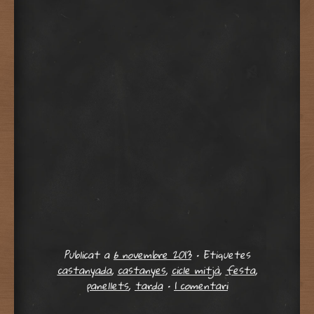
Publicat a
6 novembre 2013
•
Etiquetes
castanyada
,
castanyes
,
cicle mitjà
,
festa
,
panellets
,
tarda
•
1 comentari