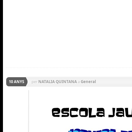
10 ANYS
per
NATALIA QUINTANA
a
General