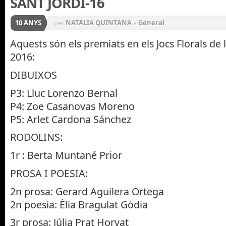
SANT JORDI-16
10 ANYS
per
NATALIA QUINTANA
a
General
Aquests són els premiats en els Jocs Florals de l
2016:
DIBUIXOS
P3: Lluc Lorenzo Bernal
P4: Zoe Casanovas Moreno
P5: Arlet Cardona Sánchez
RODOLINS:
1r : Berta Muntané Prior
PROSA I POESIA:
2n prosa: Gerard Aguilera Ortega
2n poesia: Èlia Bragulat Gòdia
3r prosa: Júlia Prat Horvat