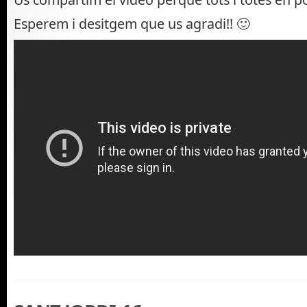
Esperem i desitgem que us agradi!! 🙂