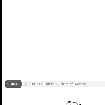
10 ANYS
per
Enric Coll Vilella
a
Cicle Mitjà
,
Música