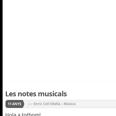
Les notes musicals
11 ANYS
per
Enric Coll Vilella
a
Música
Hola a tothom!