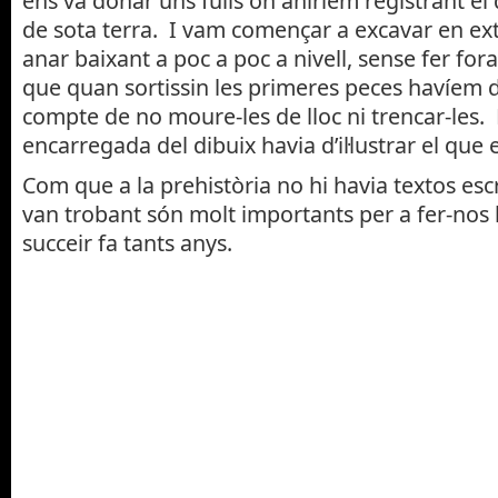
ens va donar uns fulls on aniríem registrant el
de sota terra. I vam començar a excavar en ext
anar baixant a poc a poc a nivell, sense fer fora
que quan sortissin les primeres peces havíem 
compte de no moure-les de lloc ni trencar-les. 
encarregada del dibuix havia d’il·lustrar el que e
Com que a la prehistòria no hi havia textos escr
van trobant són molt importants per a fer-nos 
succeir fa tants anys.