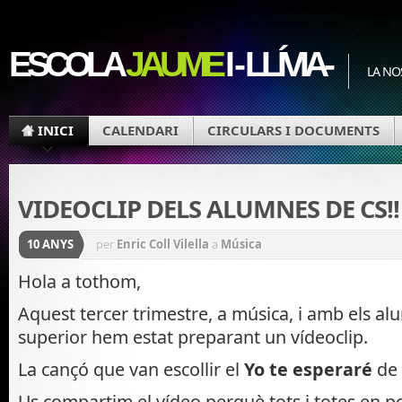
ESCOLA
JAUME
I - LLÍVIA-
LA NO
INICI
CALENDARI
CIRCULARS I DOCUMENTS
VIDEOCLIP DELS ALUMNES DE CS!!
10 ANYS
per
Enric Coll Vilella
a
Música
Hola a tothom,
Aquest tercer trimestre, a música, i amb els al
superior hem estat preparant un vídeoclip.
La cançó que van escollir el
Yo te esperaré
de
Us compartim el vídeo perquè tots i totes en p