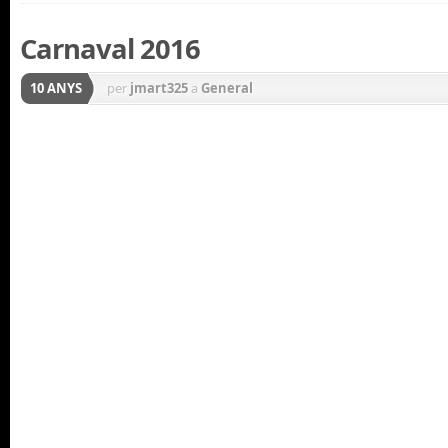
Carnaval 2016
10 ANYS
per
jmart325
a
General