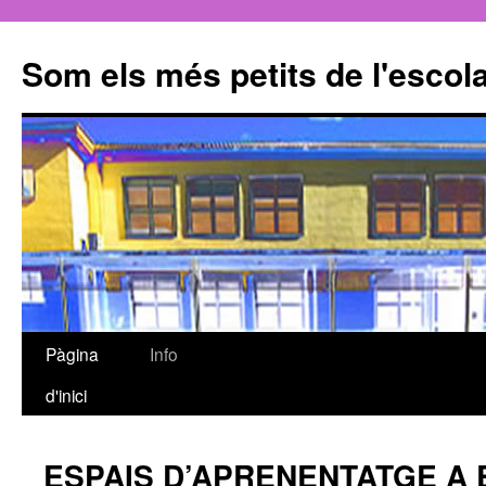
Som els més petits de l'escol
Pàgina
Info
Vés
d'inici
al
contingut
ESPAIS D’APRENENTATGE A