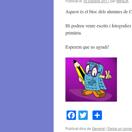
Publicat el
16 octubre 2017
per
MIREIA
Aquest és el bloc dels alumnes de C
Hi podreu veure escrits i fotografies
primària.
Esperem que us agradi!
Facebook
Twitter
Compar
Publicat dins de
General
|
Deixa un comen