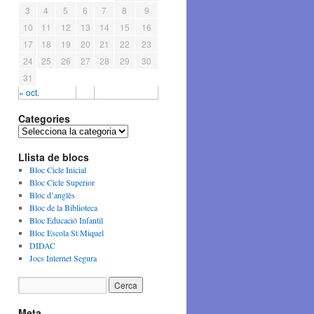
3
4
5
6
7
8
9
10
11
12
13
14
15
16
17
18
19
20
21
22
23
24
25
26
27
28
29
30
31
« oct.
Categories
C
a
Llista de blocs
t
e
Bloc Cicle Inicial
g
Bloc Cicle Superior
o
Bloc d’anglès
r
Bloc de la Biblioteca
i
Bloc Educació Infantil
e
Bloc Escola St Miquel
s
DIDAC
Jocs Internet Segura
Meta