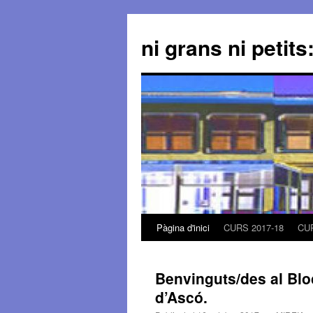
ni grans ni petit
Pàgina d'inici
CURS 2017-18
CUR
Vés
al
Benvinguts/des al Bloc
contingut
d’Ascó.