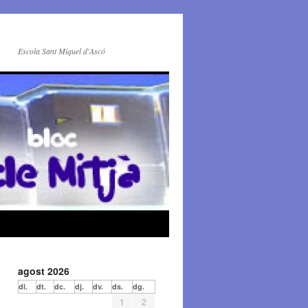
Escola Sant Miquel d'Ascó
agost 2026
dl.
dt.
dc.
dj.
dv.
ds.
dg.
1
2