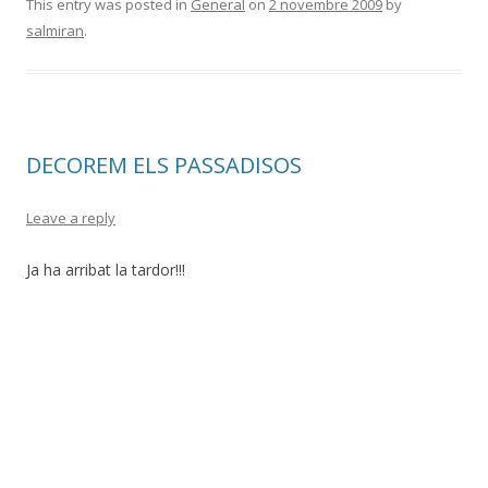
This entry was posted in
General
on
2 novembre 2009
by
salmiran
.
DECOREM ELS PASSADISOS
Leave a reply
Ja ha arribat la tardor!!!