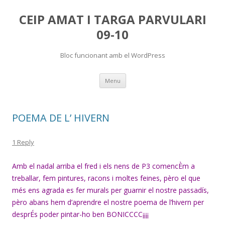
CEIP AMAT I TARGA PARVULARI
09-10
Bloc funcionant amb el WordPress
Skip
Menu
to
content
POEMA DE L’ HIVERN
1 Reply
Amb el nadal arriba el fred i els nens de P3 comencÈm a
treballar, fem pintures, racons i moltes feines, pèro el que
més ens agrada es fer murals per guarnir el nostre passadís,
pèro abans hem d’aprendre el nostre poema de l’hivern per
desprÉs poder pintar-ho ben BONICCCC¡¡¡¡