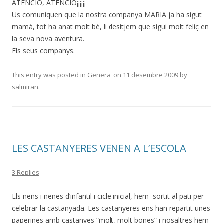
ATENCIO, ATENCIO¡¡¡¡¡¡
Us comuniquen que la nostra companya MARIA ja ha sigut
mamà, tot ha anat molt bé, li desitjem que sigui molt feliç en
la seva nova aventura.
Els seus companys.
This entry was posted in
General
on
11 desembre 2009
by
salmiran
.
LES CASTANYERES VENEN A L’ESCOLA
3 Replies
Els nens i nenes d’infantil i cicle inicial, hem sortit al pati per
celebrar la castanyada. Les castanyeres ens han repartit unes
paperines amb castanyes “molt, molt bones” i nosaltres hem