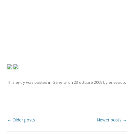
This entry was posted in
General
on
23 octubre 2009
by
enevado
.
Post
←
Older posts
Newer posts
→
navigation