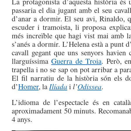
La protagonista d’aquesta història és 
passaria el dia jugant amb el seu caval
d’anar a dormir. El seu avi, Rinaldo, q
escuder i tramoista, li proposa explicar
més increïble que hagi vist mai amb l
s’anés a dormir. L’Helena està a punt d’
cavall gegant que uns senyors havien c
llarguíssima
Guerra de Troia
. Però, e
trapella i no se sap on pot arribar a par
El fil narratiu de la història són els
d’
Homer
, la
Ilíada
i
l’
Odissea
.
L’idioma de l’espectacle és en catal
aproximadament 50 minuts. Recomanabl
4 anys.