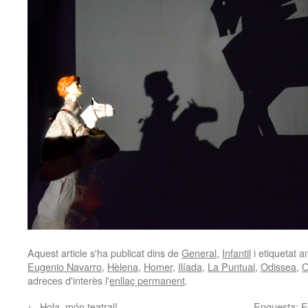
Aquest article s'ha publicat dins de
General
,
Infantil
i etiquetat 
Eugenio Navarro
,
Hèlena
,
Homer
,
Ilíada
,
La Puntual
,
Odissea
,
O
adreces d'interès l'
enllaç permanent
.
←
Hola, món teatral!
Enquesta: El