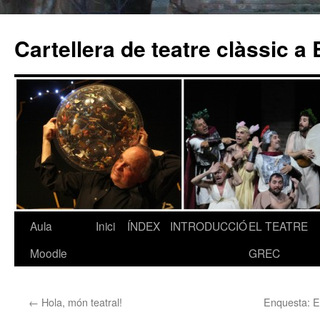
Cartellera de teatre clàssic a
Aula
Inici
ÍNDEX
INTRODUCCIÓ
EL TEATRE
Vés
Moodle
GREC
al
contingut
←
Hola, món teatral!
Enquesta: El