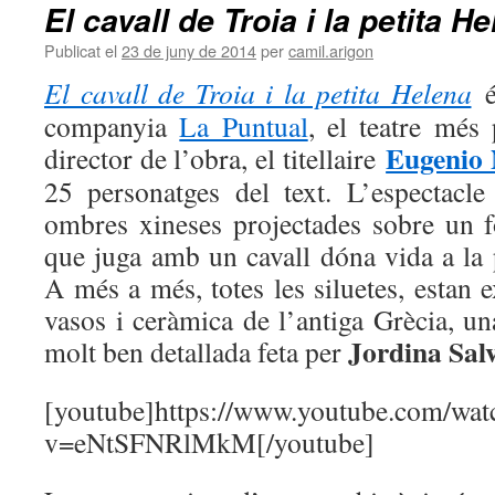
El cavall de Troia i la petita H
Publicat el
23 de juny de 2014
per
camil.arigon
El cavall de Troia i la petita Helena
é
companyia
La Puntual
, el teatre més 
Eugenio 
director de l’obra, el titellaire
25 personatges del text. L’espectac
ombres xineses projectades sobre un fo
que juga amb un cavall dóna vida a la 
A més a més, totes les siluetes, estan e
vasos i ceràmica de l’antiga Grècia, un
Jordina Sal
molt ben detallada feta per
[youtube]https://www.youtube.com/wat
v=eNtSFNRlMkM[/youtube]