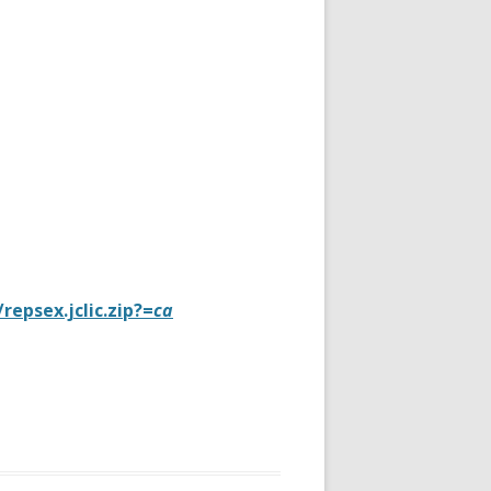
repsex.jclic.zip
?=
ca