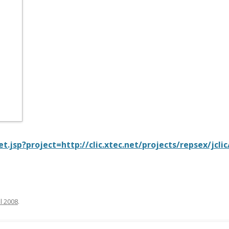
let.jsp?project=
http://clic.xtec.net/projects/repsex/jclic/
il 2008
.