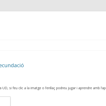
Skip
to
content
fecundació
UD, si feu clic a la imatge o l’enllaç podreu jugar i aprendre amb l’apa