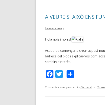
o
ar
o
te
A VEURE SI AIXÒ ENS FU
k
ix
Leave a reply
Hola nois i noies!
Acabo de començar a crear aquest nou bl
l’adreça del bloc i explicar-vos com acc
semblin d’interès.
F
T
C
ac
w
o
e
itt
m
This entry was posted in
General
on
24 ma
b
er
p
o
ar