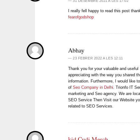
31 DESEMBRE 2021 A LES 17:02
I really fell happy to read this post tha
fearofgodshop
Abhay
23 FEBRER 2022 A LES 12:11
Thank you for your valuable and useful 
appreciating with the way you shared th
information. Furthermore, I would like
of
Seo Company in Delhi
. Trionfo IT Se
marketing and Seo agency. We are locat
SEO Service Then Visit our Website you
related to SEO Services.
kid Cudi Merch