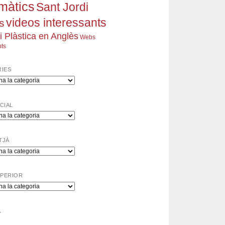
rmàtics
Sant Jordi
videos interessants
s
 i Plàstica en Anglès
Webs
nts
IES
s
ICIAL
TJÀ
UPERIOR
A