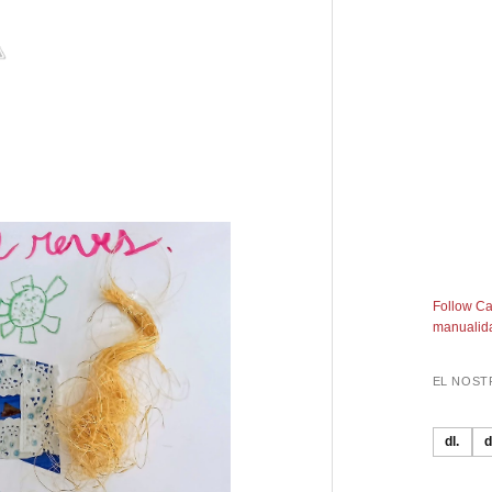
Follow Ca
manualida
EL NOST
dl.
d