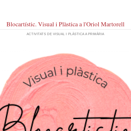
Blocartístic. Visual i Plàstica a l'Oriol Martorell
ACTIVITATS DE VISUAL I PLÀSTICA A PRIMÀRIA