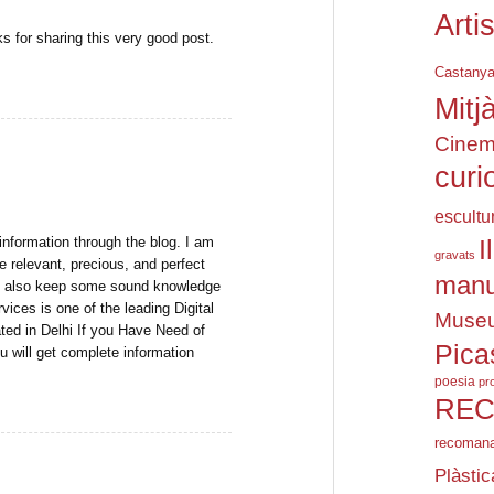
Arti
nks for sharing this very good post.
Castany
Mitj
Cine
curi
escultu
I
information through the blog. I am
gravats
e relevant, precious, and perfect
manu
 to also keep some sound knowledge
rvices is one of the leading Digital
Muse
ed in Delhi If you Have Need of
Picas
 will get complete information
poesia
pro
REC
recomana
Plàstic