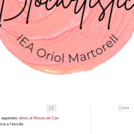
12
Cerca
r aquestes
obres al Museu de Can
ica a l’escola.