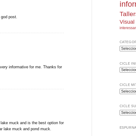
info
Taller
 god post.
Visual
interessa
CATEGOR
Categorie
CICLE IN
s very informative for me. Thanks for
Cicle
Inicial
CICLE MI
Cicle
Mitjà
CICLE S
Cicle
Superior
lake muck and is the best option for
ESPURN
lear lake muck and pond muck.