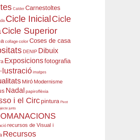
stes
Carnestoltes
Calder
Cicle Inicial
Cicle
ada
à
Cicle Superior
Coses de casa
ma
color
collage
ositats
Dibuix
DENIP
Exposicions
fotografia
ra
l·lustració
imatges
alitats
Miró
Modernisme
Nadal
us
papiroflèxia
so i el Circ
pintura
Pivot
jecte junts
OMANACIONS
recursos de Visual i
ció
Recursos
a