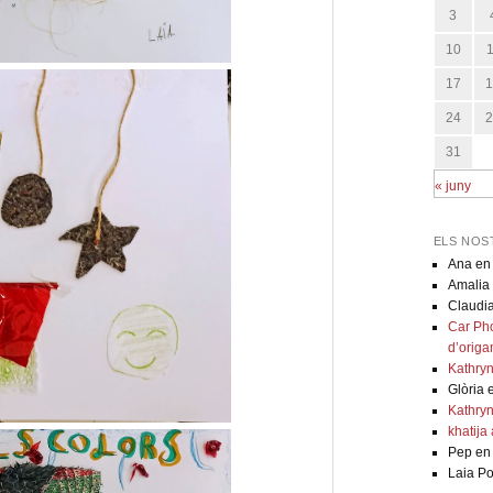
3
10
17
24
31
« juny
ELS NOS
Ana
e
Amalia
Claudi
Car Pho
d’origa
Kathryn
Glòria
Kathryn
khatija 
Pep
e
Laia Po