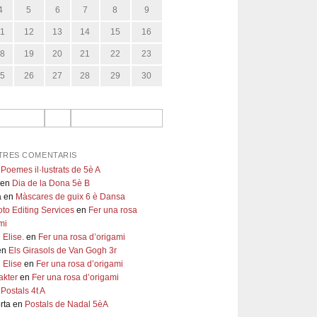
4
5
6
7
8
9
11
12
13
14
15
16
18
19
20
21
22
23
25
26
27
28
29
30
TRES COMENTARIS
n
Poemes il·lustrats de 5è A
en
Dia de la Dona 5è B
a
en
Màscares de guix 6 è Dansa
to Editing Services
en
Fer una rosa
mi
 Elise.
en
Fer una rosa d’origami
en
Els Girasols de Van Gogh 3r
 Elise
en
Fer una rosa d’origami
akter
en
Fer una rosa d’origami
n
Postals 4t A
rta
en
Postals de Nadal 5èA