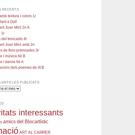
S RECENTS
amb textura i colors 1r
tant a Dalí
ant Joan Miró 2n A
 1r
 del trencadís 4t
ant Joan Miró amb 2n
s de flors premsades 3r
e i música 6è B
e i dansa 6è A
racions dels poemes de 4t B
 ARTICLES PUBLICATS
ES
vitats interessants
amics del Blocartístic
ts
mació
ART AL CARRER