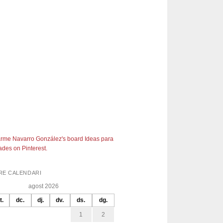
rme Navarro González's board Ideas para
des on Pinterest.
RE CALENDARI
agost 2026
t.
dc.
dj.
dv.
ds.
dg.
1
2