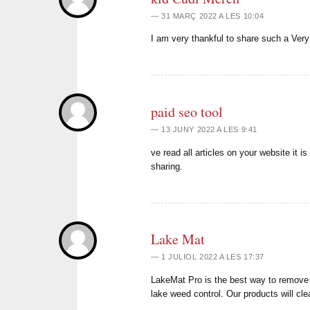
31 MARÇ 2022 A LES 10:04
I am very thankful to share such a Very
paid seo tool
13 JUNY 2022 A LES 9:41
ve read all articles on your website it i
sharing.
Lake Mat
1 JULIOL 2022 A LES 17:37
LakeMat Pro is the best way to remove 
lake weed control. Our products will c