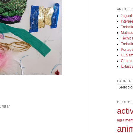
ARTICLE
Jugant 
Interpre
Treball
Matisse
Tècnica
Treball
Portade
Cubism
Cubism
IL·lust
DARRERS
darrers
articles
publicats
ETIQUET
IURES
”
acti
agraïmen
ani