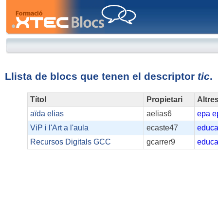
XTEC
Blocs
Llista de blocs que tenen el descriptor
tic
.
Títol
Propietari
Altre
aïda elias
aelias6
epa
e
ViP i l'Art a l'aula
ecaste47
educa
Recursos Digitals GCC
gcarrer9
educa