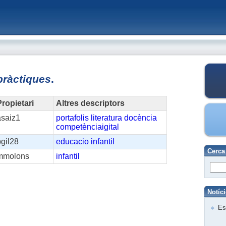
pràctiques
.
ropietari
Altres descriptors
asaiz1
portafolis
literatura
docència
competènciaigital
gil28
educacio
infantil
Cerca
mmolons
infantil
Notíc
Es