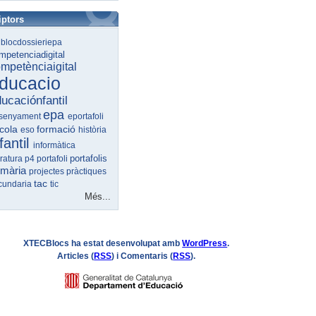
iptors
t
blocdossieriepa
mpetenciadigital
mpetènciaigital
ducacio
ucaciónfantil
epa
senyament
eportafoli
cola
formació
eso
història
fantil
informàtica
portafolis
eratura
p4
portafoli
imària
projectes
pràctiques
tac
cundaria
tic
Més...
XTECBlocs ha estat desenvolupat amb
WordPress
.
Articles (
RSS
) i Comentaris (
RSS
).
Logo
GENCAT