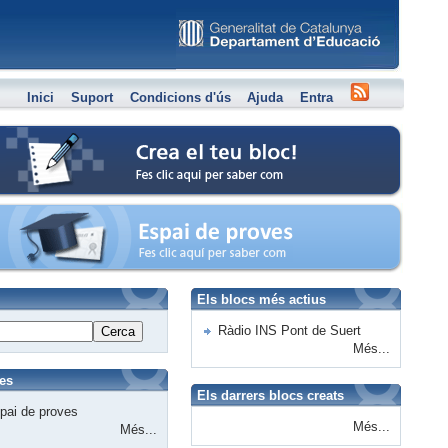
Inici
Suport
Condicions d'ús
Ajuda
Entra
Crea el teu bloc
Espai de proves
Els blocs més actius
Ràdio INS Pont de Suert
Cerca
Més...
ies
Els darrers blocs creats
pai de proves
Més...
Més...