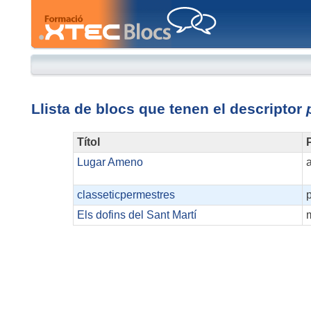
XTEC
Blocs
Llista de blocs que tenen el descriptor
Títol
P
Lugar Ameno
classeticpermestres
p
Els dofins del Sant Martí