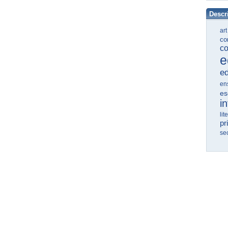
Descr
ar
co
co
e
ed
en
es
in
lit
pr
se