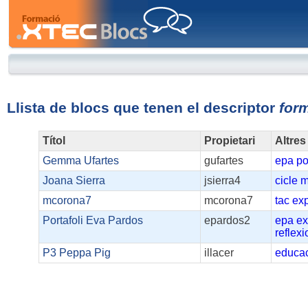
XTEC
Blocs
Llista de blocs que tenen el descriptor
for
Títol
Propietari
Altres
Gemma Ufartes
gufartes
epa
po
Joana Sierra
jsierra4
cicle
m
mcorona7
mcorona7
tac
exp
Portafoli Eva Pardos
epardos2
epa
ex
reflex
P3 Peppa Pig
illacer
educac