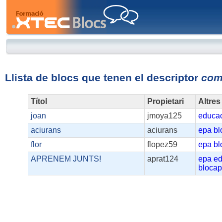
XTEC
Blocs
Llista de blocs que tenen el descriptor
com
Títol
Propietari
Altres
joan
jmoya125
educa
aciurans
aciurans
epa
bl
flor
flopez59
epa
bl
APRENEM JUNTS!
aprat124
epa
ed
blocap