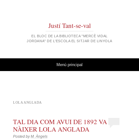
Justí Tant-se-val
EL BLOC DE LA BIBLIOTECA "MERCÈ VIDAL
JORDANA" DE L'ESCOLA EL SITJAR DE LINYOLA
Vés al contingut
Menú principal
LOLA ANGLADA
TAL DIA COM AVUI DE 1892 VA
NÀIXER LOLA ANGLADA
Posted by
M. Àngels