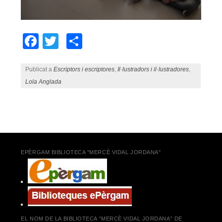
Facebook
Twitter
Comparteix
Publicat a
Escriptors i escriptores
,
Il·lustradors i il·lustradores
,
Lola Anglada
Navegació pels articles
EPÈRGAM BIBLIOTECA "MERCÈ VIDAL JORDANA"
EL NOM DE LA BIBLIOTECA “MERCÈ VIDAL JORDANA” DE