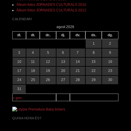
Àlbum fotos JORNADES CULTURALS 2010
Àlbum fotos JORNADES CULTURALS 2012
CALENDARI
agost 2026
dl.
dt.
dc.
dj.
dv.
ds.
dg.
1
2
3
4
5
6
7
8
9
10
11
12
13
14
15
16
17
18
19
20
21
22
23
24
25
26
27
28
29
30
31
« gen.
QUINA HORA ÉS?