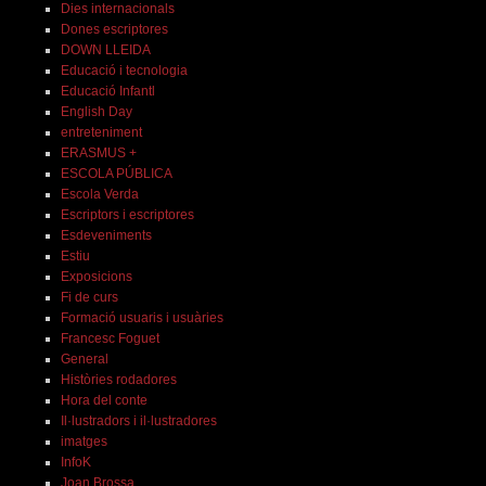
Dies internacionals
Dones escriptores
DOWN LLEIDA
Educació i tecnologia
Educació Infantl
English Day
entreteniment
ERASMUS +
ESCOLA PÚBLICA
Escola Verda
Escriptors i escriptores
Esdeveniments
Estiu
Exposicions
Fi de curs
Formació usuaris i usuàries
Francesc Foguet
General
Històries rodadores
Hora del conte
Il·lustradors i il·lustradores
imatges
InfoK
Joan Brossa