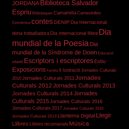
Biblioteca Salvador
JORDANA
Espriu
Camamilla
Carnestoltes
Biblioteques
contes
DENIP
Dia Internacional
Comènius
Dia
dona treballadora
Dia internacional llibre
mundial de la Poesia
Dia
mundial de la Síndrome de Down
Educació
Escriptors i escriptores
Estiu
infantil
Exposicions
Il·lustració
Jornades Culturals
Família
Jornades
Jornades Culturals 2011
2010
Culturals 2012
Jornades Culturals 2013
Jornades
Jornades Culturals 2014
Culturals 2015
Jornades Culturals 2016
Jornades Culturals 2017
Jornades Culturals 2018
Llegir
Llanterna Digital
Jornades Culturals 2019
Música
Llibres
Llibres recomanats