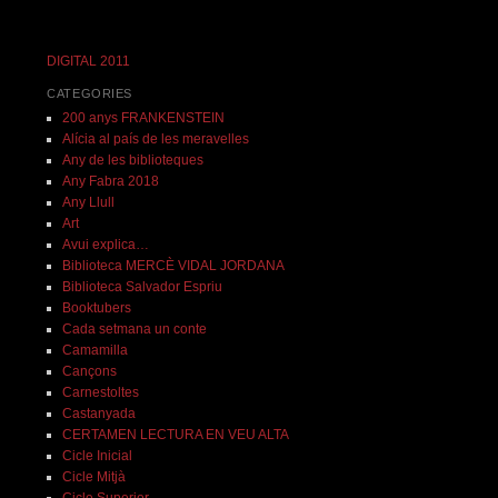
DIGITAL 2011
CATEGORIES
200 anys FRANKENSTEIN
Alícia al país de les meravelles
Any de les biblioteques
Any Fabra 2018
Any Llull
Art
Avui explica…
Biblioteca MERCÈ VIDAL JORDANA
Biblioteca Salvador Espriu
Booktubers
Cada setmana un conte
Camamilla
Cançons
Carnestoltes
Castanyada
CERTAMEN LECTURA EN VEU ALTA
Cicle Inicial
Cicle Mitjà
Cicle Superior