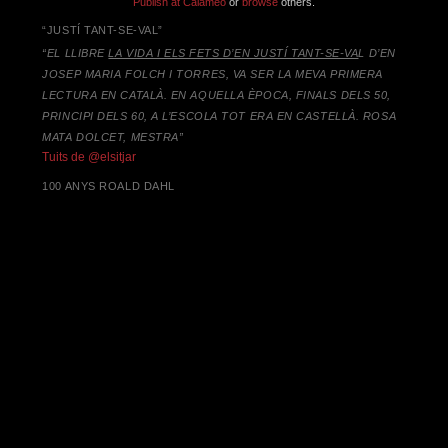
Publish at Calaméo
or
browse
others.
“JUSTÍ TANT-SE-VAL”
“EL LLIBRE
LA VIDA I ELS FETS D’EN JUSTÍ TANT-SE-VA
L D’EN
JOSEP MARIA FOLCH I TORRES,
VA SER LA MEVA PRIMERA
LECTURA EN CATALÀ. EN AQUELLA ÈPOCA, FINALS DELS 50,
PRINCIPI DELS 60, A L’ESCOLA TOT ERA EN CASTELLÀ. ROSA
MATA DOLCET, MESTRA”
Tuits de @elsitjar
100 ANYS ROALD DAHL