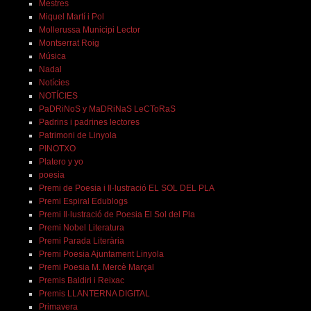
Mestres
Miquel Martí i Pol
Mollerussa Municipi Lector
Montserrat Roig
Música
Nadal
Notícies
NOTÍCIES
PaDRiNoS y MaDRiNaS LeCToRaS
Padrins i padrines lectores
Patrimoni de Linyola
PINOTXO
Platero y yo
poesia
Premi de Poesia i Il·lustració EL SOL DEL PLA
Premi Espiral Edublogs
Premi Il·lustració de Poesia El Sol del Pla
Premi Nobel Literatura
Premi Parada Literària
Premi Poesia Ajuntament Linyola
Premi Poesia M. Mercè Marçal
Premis Baldiri i Reixac
Premis LLANTERNA DIGITAL
Primavera