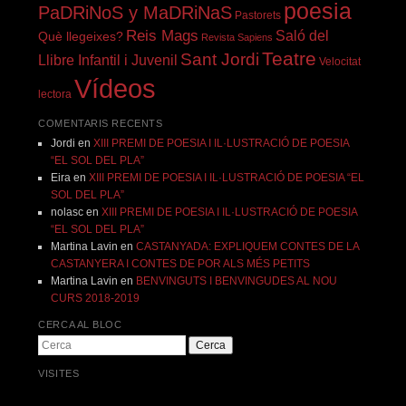
poesia
PaDRiNoS y MaDRiNaS
Pastorets
Reis Mags
Saló del
Què llegeixes?
Revista Sapiens
Teatre
Sant Jordi
Llibre Infantil i Juvenil
Velocitat
Vídeos
lectora
COMENTARIS RECENTS
Jordi
en
XIII PREMI DE POESIA I IL·LUSTRACIÓ DE POESIA
“EL SOL DEL PLA”
Eira
en
XIII PREMI DE POESIA I IL·LUSTRACIÓ DE POESIA “EL
SOL DEL PLA”
nolasc
en
XIII PREMI DE POESIA I IL·LUSTRACIÓ DE POESIA
“EL SOL DEL PLA”
Martina Lavin
en
CASTANYADA: EXPLIQUEM CONTES DE LA
CASTANYERA I CONTES DE POR ALS MÉS PETITS
Martina Lavin
en
BENVINGUTS I BENVINGUDES AL NOU
CURS 2018-2019
CERCA AL BLOC
Cerca
VISITES