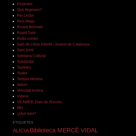
Projectes
Què llegeixes?
Rei Lector
Reis Mags
Ricard Bonmatí
Roald Dahl
Roda-contes
Saló de Llibre Infantil i Juvenil de Catalunya
Sant Jordi
Setmana Cultural
Solidaritat
Tauletes
Teatre
Tertúlia literària
Valors
Velocitat lectora
Vídeos
VILAWEB: Diari de l'Escola
Wix
¿Qué lees?
ETIQUETES
Biblioteca MERCÈ VIDAL
ALÍCIA