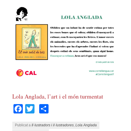
Lola Anglada, l’art i el món turmentat
Facebook
Twitter
Comparteix
Publicat a
Il·lustradors i il·lustradores
,
Lola Anglada