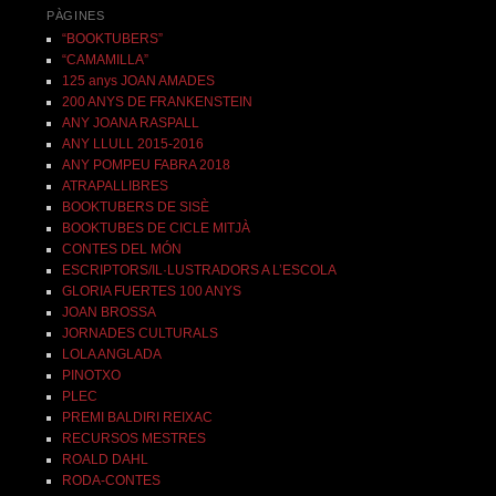
PÀGINES
“BOOKTUBERS”
“CAMAMILLA”
125 anys JOAN AMADES
200 ANYS DE FRANKENSTEIN
ANY JOANA RASPALL
ANY LLULL 2015-2016
ANY POMPEU FABRA 2018
ATRAPALLIBRES
BOOKTUBERS DE SISÈ
BOOKTUBES DE CICLE MITJÀ
CONTES DEL MÓN
ESCRIPTORS/IL·LUSTRADORS A L’ESCOLA
GLORIA FUERTES 100 ANYS
JOAN BROSSA
JORNADES CULTURALS
LOLA ANGLADA
PINOTXO
PLEC
PREMI BALDIRI REIXAC
RECURSOS MESTRES
ROALD DAHL
RODA-CONTES