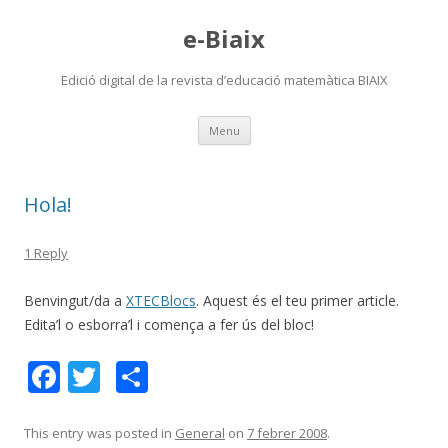
e-Biaix
Edició digital de la revista d’educació matemàtica BIAIX
Skip
Menu
to
content
Hola!
1 Reply
Benvingut/da a
XTECBlocs
. Aquest és el teu primer article.
Edita’l o esborra’l i comença a fer ús del bloc!
F
T
C
ac
w
o
e
itt
m
This entry was posted in
General
on
7 febrer 2008
.