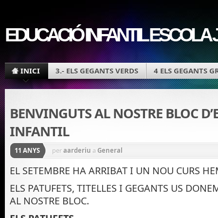
EDUCACIÓ INFANTIL ESCOLA 
INICI
3.- ELS GEGANTS VERDS
4 ELS GEGANTS G
BENVINGUTS AL NOSTRE BLOC D’
INFANTIL
11 ANYS
per
aarderiu
a
General
EL SETEMBRE HA ARRIBAT I UN NOU CURS HE
ELS PATUFETS, TITELLES I GEGANTS US DON
AL NOSTRE BLOC.