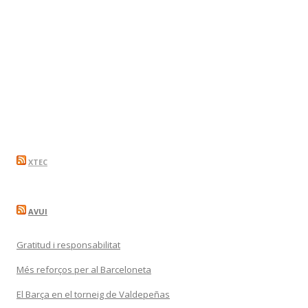
XTEC
AVUI
Gratitud i responsabilitat
Més reforços per al Barceloneta
El Barça en el torneig de Valdepeñas