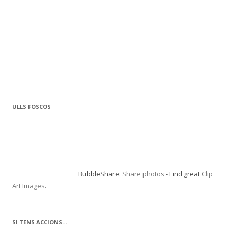
ULLS FOSCOS
BubbleShare:
Share photos
- Find great
Clip
Art Images
.
SI TENS ACCIONS…