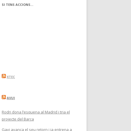
SI TENS ACCIONS…
XTEC
AVUI
Rodri dona l’esquena al Madrid i tria el
projecte del Barça
Gavi avança el seu retorn i ja entrena a