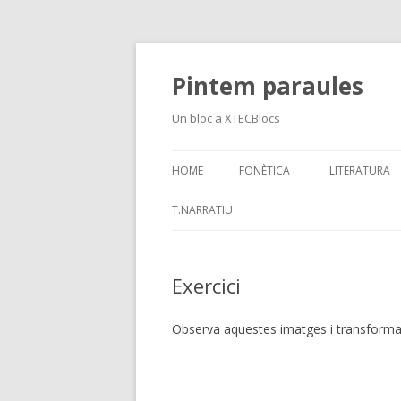
Pintem paraules
Un bloc a XTECBlocs
HOME
FONÈTICA
LITERATURA
PRESENTACIONS
T.NARRATIU
“QUAN VAIG SENTIR EN
SEBASTIÀ…”
Exercici
Observa aquestes imatges i transforma-l