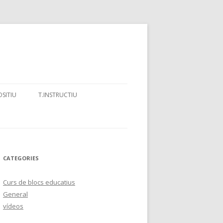
OSITIU
T.INSTRUCTIU
CATALÀ: UNA HISTÒRIA DE
GRAELLA DE CORRECCIÓ TEXT
NGÜES EN CONTACTE ?”
EXPOSITIU
CATEGORIES
Curs de blocs educatius
General
vídeos