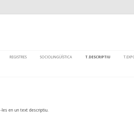
Skip
to
REGISTRES
SOCIOLINGÜÍSTICA
T.DESCRIPTIU
T.EXP
content
EXERCICI
“EL 
LLE
es en un text descriptiu.