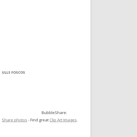
ULLS FOSCOS
BubbleShare:
Share photos
- Find great
Clip Art Images
.