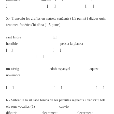
] [ ] [ ]
5.- Transcriu les grafies en negreta següents (1,5 punts) i digues quin
fenomen fonètic s’hi dóna (1,5 punts)
san
t
Isidre tu
f
horrible pe
ix
a la planxa
[ ] [ ]
[ ]
u
n
càstig ado
b
espanyol aque
s
t
novembre
[ ] [ ] [ ]
6.- Subratlla la síl·laba tònica de les paraules següents i transcriu tots
els sons vocàlics (1)
canvio
diòptria alegrament alegrement