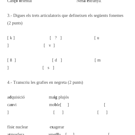
Can
çó o
riental Nen
a e
stranya.
3.- Digues els trets articulatoris que defineixen els següents fonemes
(2 punts)
[ k ] [ ? ] [ u
] [ v ]
[ ß ] [ d ] [ m
] [ s ]
4.- Transcriu les grafies en negreta (2 punts)
a
d
quisició ma
ig
plujós
ca
n
vi mo
b
le
[ ] [
] [ ] [ ]
físi
c
nuclear e
x
agerar
a
t
mosfera amet
ll
a
[ ] [