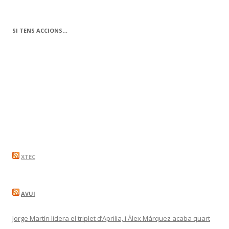
SI TENS ACCIONS…
XTEC
AVUI
Jorge Martín lidera el triplet d’Aprilia, i Àlex Márquez acaba quart