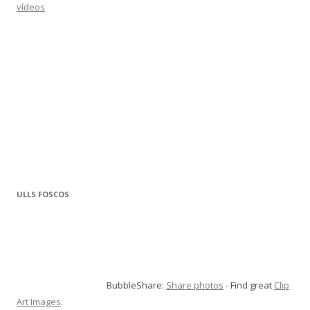
vídeos
ULLS FOSCOS
BubbleShare:
Share photos
- Find great
Clip
Art Images
.