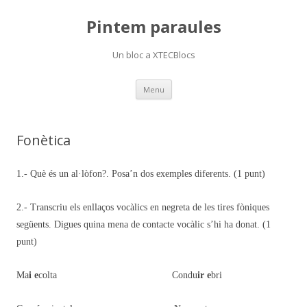
Pintem paraules
Un bloc a XTECBlocs
Skip
Menu
to
content
Fonètica
1.- Què és un al·lòfon?. Posa’n dos exemples diferents. (1 punt)
2.- Transcriu els enllaços vocàlics en negreta de les tires fòniques
següents. Digues quina mena de contacte vocàlic s’hi ha donat. (1
punt)
Ma
i e
colta Condu
ir e
bri